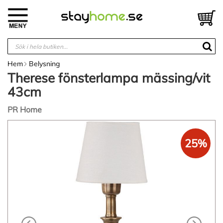
Hoppa
till
V
innehållet
Hem
Belysning
Therese fönsterlampa mässing/vit
43cm
PR Home
Hoppa
till
25%
slutet
av
bildgalleriet