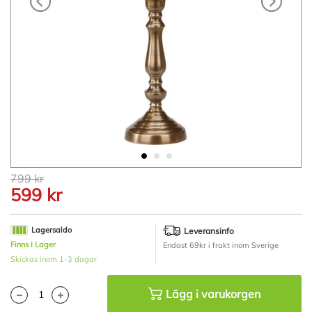
Hoppa
799 kr
till
599 kr
början
av
bildgalleriet
Lagersaldo
Leveransinfo
Finns I Lager
Endast 69kr i frakt inom Sverige
Skickas inom 1-3 dagar
Lägg i varukorgen