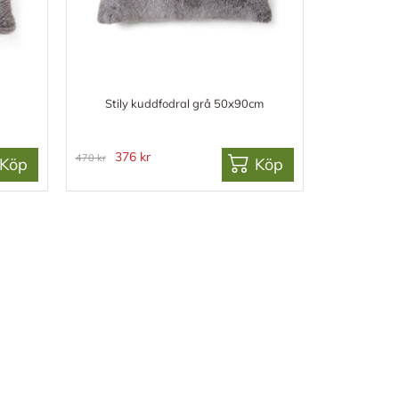
Stily kuddfodral grå 50x90cm
376 kr
470 kr
Köp
Köp