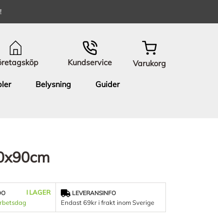
!
öretagsköp
Kundservice
Varukorg
ler
Belysning
Guider
 60x90cm
I LAGER
DO
LEVERANSINFO
arbetsdag
Endast 69kr i frakt inom Sverige