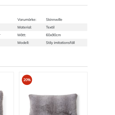
Varumärke:
Skinnwille
Material:
Textil
r
Mått:
60x90cm
Modell:
Stily imitationsfäll
20%