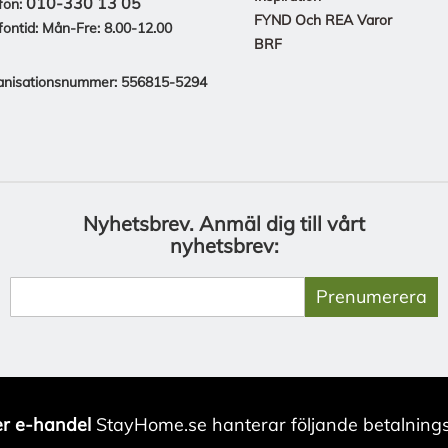
010-330 13 05
fon:
FYND Och REA Varor
fontid: Mån-Fre: 8.00-12.00
BRF
anisationsnummer: 556815-5294
Nyhetsbrev.
Anmäl dig till vårt
nyhetsbrev:
Prenumerera
r e-handel
StayHome.se hanterar följande betalnings