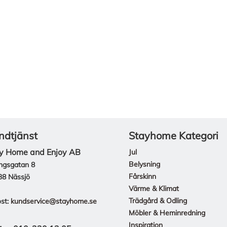
ndtjänst
Stayhome Kategori
y Home and Enjoy AB
Jul
Belysning
ngsgatan 8
Fårskinn
38 Nässjö
Värme & Klimat
Trädgård & Odling
st:
kundservice@stayhome.se
Möbler & Heminredning
Inspiration