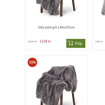
Stily pläd grå 140x220cm
1228 kr
1535 kr
340 kr
Köp
20%