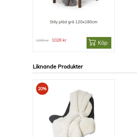
Stily pläd grå 120x180cm
1028 kr
1285 kr
Köp
Liknande Produkter
20%