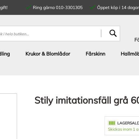
ift!
Ring gärna 010-3301305
Öppet köp i 14 dagar
SÖK
F
ling
Krukor & Blomlådor
Fårskinn
Hallmöb
Stily imitationsfäll grå
LAGERSAL
Skickas inom 1 