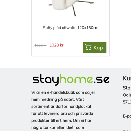
Fluffy pläd offwhite 120x180cm
1028 kr
1285 kr
Köp
Ku
Sta
Vi är en e-handelsbutik som säljer
Odli
heminredning på nätet. Vårt
571
sortiment är därför handplockat
för att leverera bra och prisvärda
E-po
produkter till ert hem. Om ni har
några tankar eller ideér som