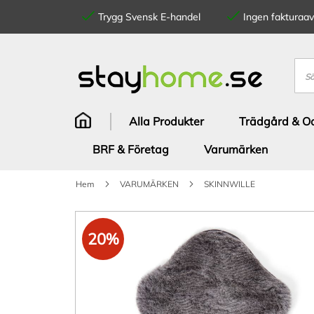
Trygg Svensk E-handel
Ingen fakturaavg
Hoppa
till
innehållet
Sök
Alla Produkter
Trädgård & Od
BRF & Företag
Varumärken
Hem
VARUMÄRKEN
SKINNWILLE
Hoppa
till
20%
slutet
av
bildgalleriet