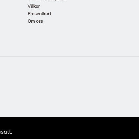
Villkor
Presentkort
Om oss
sätt.