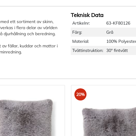
Teknisk Data
med ett sortiment av skinn,
Artikelnr:
63-KF80126
lverkas i flera delar av världen
Färg:
Grå
å djurhållning och beredning.
Material:
100% Polyeste
 av fällar, kuddar och mattor i
Tvättinstruktion:
30° fintvätt
minredning.
20%