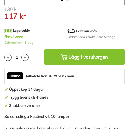
Hoppa
130 kr
till
117 kr
början
av
bildgalleriet
Lagersaldo
Leveransinfo
Finns I Lager
Endast 69kr i frakt inom Sverige
Skickas inom 1 dag
Lägg i varukorgen
Delbetala från 78.29 SEK / mån
Öppet köp 14 dagar
Trygg Svensk E-handel
Snabba leveranser
Solcellsslinga Festival vit 10 lampor
Solcellsslinga med partybollar från Star Trading. med 10 lampor.