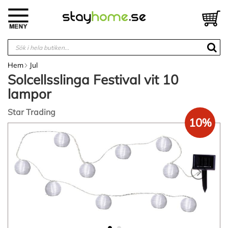
Hoppa
till
V
innehållet
Hem
Jul
Solcellsslinga Festival vit 10
lampor
Star Trading
10%
Hoppa
till
slutet
av
bildgalleriet