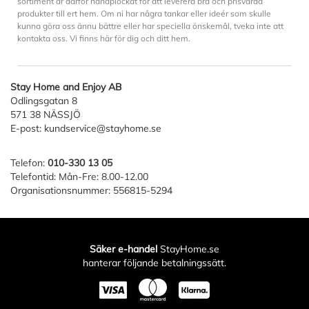
sortiment är därför handplockat för att leverera bra och prisvärda
produkter till ert hem. Om ni har några tankar eller ideér som skulle
kunna göra oss ännu bättre eller har speciella önskemål, tveka inte att
kontakta oss. Vi finns här för dig och ditt hem.
Stay Home and Enjoy AB
Odlingsgatan 8
571 38 NÄSSJÖ
E-post:
kundservice@stayhome.se
Telefon:
010-330 13 05
Telefontid: Mån-Fre: 8.00-12.00
Organisationsnummer: 556815-5294
Säker e-handel
StayHome.se
hanterar följande betalningssätt.