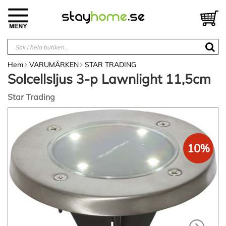
Hoppa
till
V
innehållet
Hem
VARUMÄRKEN
STAR TRADING
Solcellsljus 3-p Lawnlight 11,5cm
Star Trading
Hoppa
till
slutet
av
10%
bildgalleriet