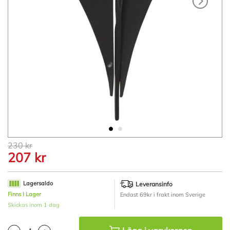
Hoppa
230 kr
till
207 kr
början
av
bildgalleriet
Lagersaldo
Leveransinfo
Finns I Lager
Endast 69kr i frakt inom Sverige
Skickas inom 1 dag