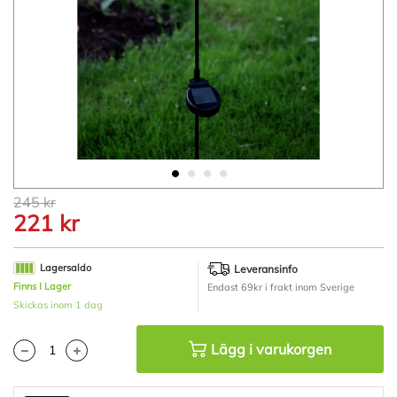
Hoppa
245 kr
till
221 kr
början
av
bildgalleriet
Lagersaldo
Leveransinfo
Finns I Lager
Endast 69kr i frakt inom Sverige
Skickas inom 1 dag
Lägg i varukorgen