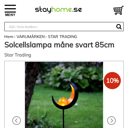
Hoppa
till
V
innehållet
Hem
VARUMÄRKEN
STAR TRADING
Solcellslampa måne svart 85cm
Star Trading
Hoppa
till
slutet
10%
av
bildgalleriet