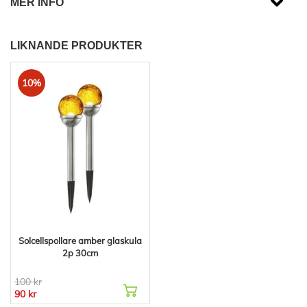
MER INFO
LIKNANDE PRODUKTER
10%
Solcellspollare amber glaskula
2p 30cm
100 kr
90 kr