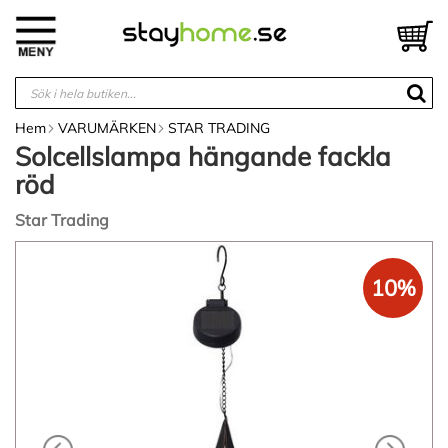
Hoppa
till
V
innehållet
Hem
VARUMÄRKEN
STAR TRADING
Solcellslampa hängande fackla
röd
Star Trading
Hoppa
till
10%
slutet
av
bildgalleriet