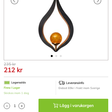
Hoppa
235 kr
till
212 kr
början
av
bildgalleriet
Lagersaldo
Leveransinfo
Finns I Lager
Endast 69kr i frakt inom Sverige
Skickas inom 1 dag
Lägg i varukorgen