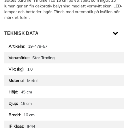
Sättes bara ner i marken ca 15 cm på ett spett som ingår. 25
lumen ger en fin dekorativ belysning med ett varmvitt sken. LED-
lampor och batterier ingår. Tänds med automatik på kvällen när
mörkret faller.
TEKNISK DATA
19-479-57
Star Trading
1.0
Metall
45 cm
16 cm
16 cm
IP44