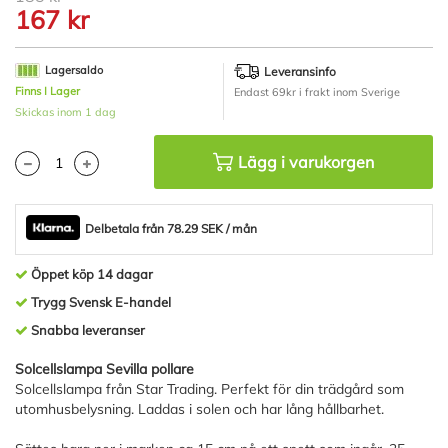
till
167 kr
början
av
bildgalleriet
Lagersaldo
Leveransinfo
Finns I Lager
Endast 69kr i frakt inom Sverige
Skickas inom 1 dag
Lägg i varukorgen
Delbetala från 78.29 SEK / mån
Öppet köp 14 dagar
Trygg Svensk E-handel
Snabba leveranser
Solcellslampa Sevilla pollare
Solcellslampa från Star Trading. Perfekt för din trädgård som
utomhusbelysning. Laddas i solen och har lång hållbarhet.