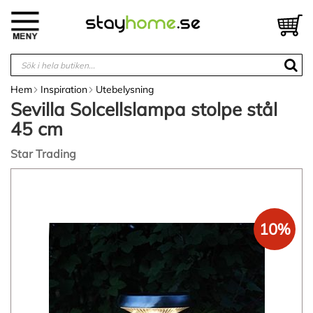
Hoppa
till
V
innehållet
Hem
Inspiration
Utebelysning
Sevilla Solcellslampa stolpe stål
45 cm
Star Trading
Hoppa
till
slutet
av
10%
bildgalleriet