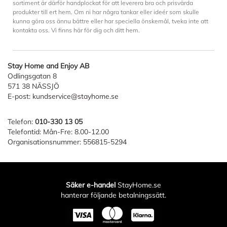
sortiment är därför handplockat för att leverera bra och prisvärda
produkter till ert hem. Om ni har några tankar eller ideér som skulle
kunna göra oss ännu bättre eller har speciella önskemål, tveka inte att
kontakta oss. Vi finns här för dig och ditt hem.
Stay Home and Enjoy AB
Odlingsgatan 8
571 38 NÄSSJÖ
E-post:
kundservice@stayhome.se
Telefon:
010-330 13 05
Telefontid: Mån-Fre: 8.00-12.00
Organisationsnummer: 556815-5294
Säker e-handel
StayHome.se
hanterar följande betalningssätt.