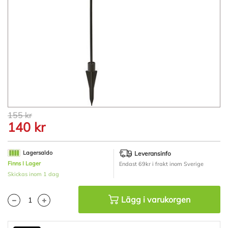
Hoppa
155 kr
till
140 kr
början
av
bildgalleriet
Lagersaldo
Leveransinfo
Finns I Lager
Endast 69kr i frakt inom Sverige
Skickas inom 1 dag
Lägg i varukorgen