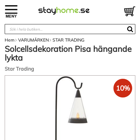
Hoppa
till
V
innehållet
Hem
VARUMÄRKEN
STAR TRADING
Solcellsdekoration Pisa hängande
lykta
Star Trading
Hoppa
till
10%
slutet
av
bildgalleriet