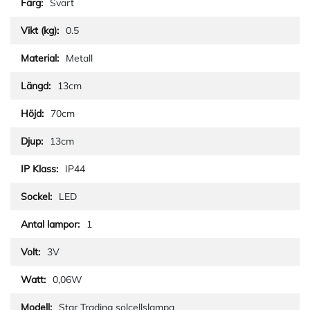
Svart
0.5
Metall
13cm
70cm
13cm
IP44
LED
1
3V
0,06W
Star Trading solcellslampa