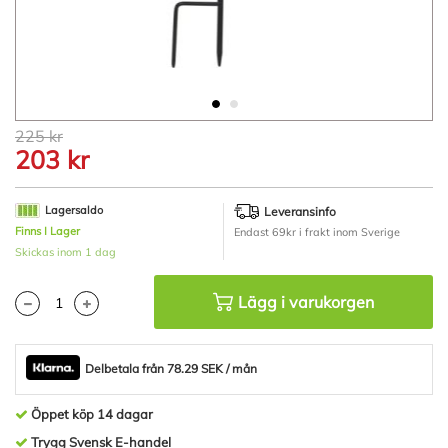
Hoppa
225 kr
till
203 kr
början
av
bildgalleriet
Lagersaldo
Leveransinfo
Finns I Lager
Endast 69kr i frakt inom Sverige
Skickas inom 1 dag
Lägg i varukorgen
Delbetala från 78.29 SEK / mån
Öppet köp 14 dagar
Trygg Svensk E-handel