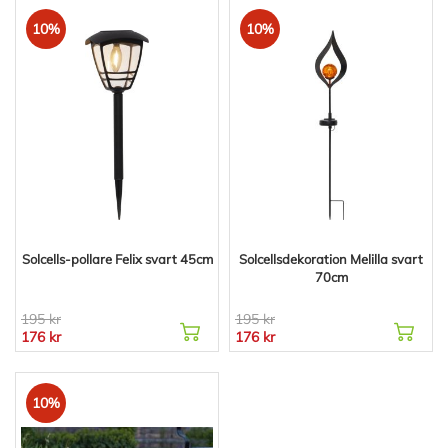
10%
10%
Solcells-pollare Felix svart 45cm
Solcellsdekoration Melilla svart
70cm
195 kr
195 kr
176 kr
176 kr
10%