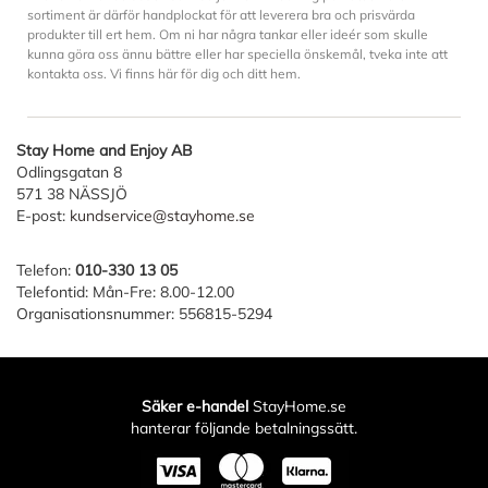
sortiment är därför handplockat för att leverera bra och prisvärda
produkter till ert hem. Om ni har några tankar eller ideér som skulle
kunna göra oss ännu bättre eller har speciella önskemål, tveka inte att
kontakta oss. Vi finns här för dig och ditt hem.
Stay Home and Enjoy AB
Odlingsgatan 8
571 38 NÄSSJÖ
E-post:
kundservice@stayhome.se
Telefon:
010-330 13 05
Telefontid: Mån-Fre: 8.00-12.00
Organisationsnummer: 556815-5294
Säker e-handel
StayHome.se
hanterar följande betalningssätt.