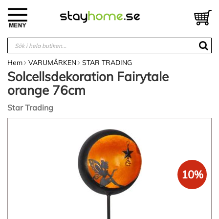
Hoppa
till
V
innehållet
Hem
VARUMÄRKEN
STAR TRADING
Solcellsdekoration Fairytale
orange 76cm
Star Trading
Hoppa
till
slutet
av
bildgalleriet
10%