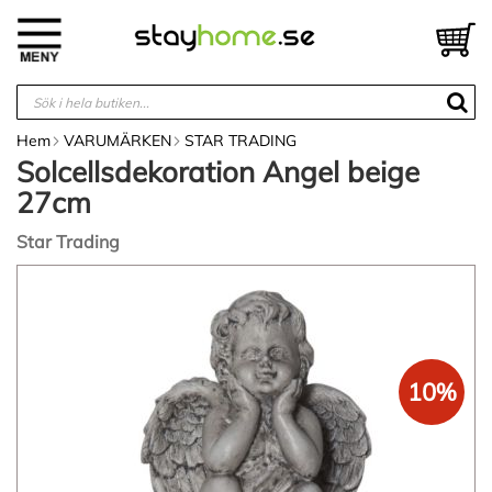
Hoppa
till
V
innehållet
Hem
VARUMÄRKEN
STAR TRADING
Solcellsdekoration Angel beige
27cm
Star Trading
Hoppa
till
slutet
av
bildgalleriet
10%