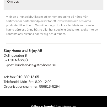
Om oss
Vi är en e-handelsbutik som säljer heminredning på nätet. Vårt
sortiment är därför handplockat för att leverera bra och prisvärda
produkter till ert hem. Om ni har några tankar eller ideér som skulle
kunna göra oss ännu bättre eller har speciella önskemål, tveka inte att
kontakta oss. Vi finns här för dig och ditt hem.
Stay Home and Enjoy AB
Odlingsgatan 8
571 38 NÄSSJÖ
E-post:
kundservice@stayhome.se
Telefon:
010-330 13 05
Telefontid: Mån-Fre: 8.00-12.00
Organisationsnummer: 556815-5294
Säker e-handel
StayHome.se