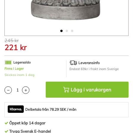
Hoppa
245 kr
till
221 kr
början
av
bildgalleriet
Lagersaldo
Leveransinfo
Finns I Lager
Endast 69kr i frakt inom Sverige
Skickas inom 1 dag
Lägg i varukorgen
Delbetala från 78.29 SEK / mån
Öppet köp 14 dagar
Trygg Svensk E-handel