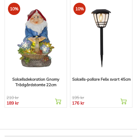
10%
10%
Solcellsdekoration Gnomy
Solcells-pollare Felix svart 45cm
Trädgårdstomte 22cm
210 kr
195 kr
189 kr
176 kr