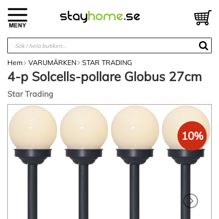
Hoppa
till
V
innehållet
Hem
VARUMÄRKEN
STAR TRADING
4-p Solcells-pollare Globus 27cm
Star Trading
Hoppa
till
slutet
10%
av
bildgalleriet