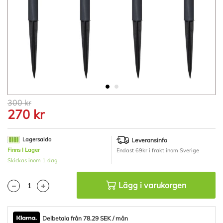
Hoppa
300 kr
till
270 kr
början
av
bildgalleriet
Lagersaldo
Leveransinfo
Finns I Lager
Endast 69kr i frakt inom Sverige
Skickas inom 1 dag
Lägg i varukorgen
Delbetala från 78.29 SEK / mån