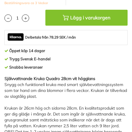
Beställningsvara ca 3 Veckor
Lägg i varukorgen
Delbetala från 78.29 SEK / mån
Öppet köp 14 dagar
Trygg Svensk E-handel
Snabba leveranser
Självvattnande Kruka Quadro 28cm vit högglans
Snygg och funktionell kruka med smart självbevattningssystem
som tar hand om dina blommor i flera veckor. Krukan är tillverkad
av slagtålig plast.
Krukan är 26cm hög och sidorna 28cm. En kvalitetsprodukt som
ger dig glädje i många år. Det som ingår är självvattnande kruka,
grusgranulat samt mätsticka som indikerar när det är dags att
fylla på vatten. Krukan rymmer 2,5 liter vatten och 9 liter jord.
OBS! Det tar 1-2 veckor innan självvattningen börjar beroende