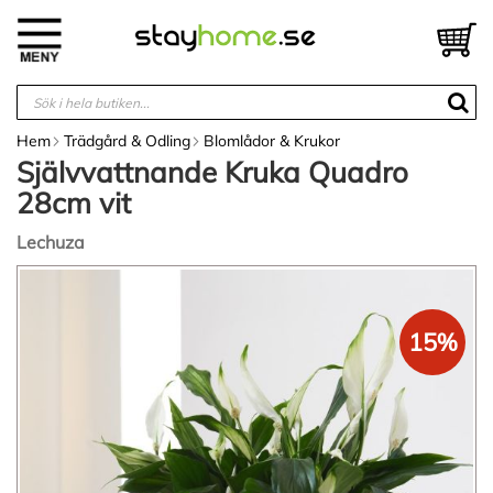
Hoppa
till
V
innehållet
Hem
Trädgård & Odling
Blomlådor & Krukor
Självvattnande Kruka Quadro
28cm vit
Lechuza
Hoppa
till
slutet
15%
av
bildgalleriet