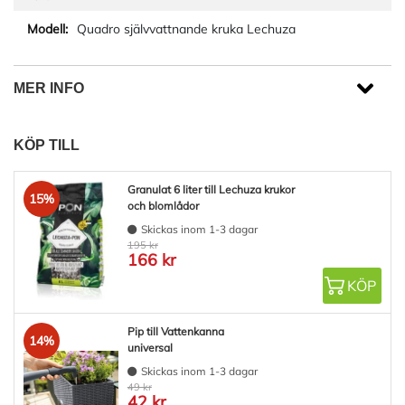
Quadro självvattnande kruka Lechuza
MER INFO
KÖP TILL
Granulat 6 liter till Lechuza krukor
15%
och blomlådor
Skickas inom 1-3 dagar
195 kr
166 kr
KÖP
Pip till Vattenkanna
14%
universal
Skickas inom 1-3 dagar
49 kr
42 kr