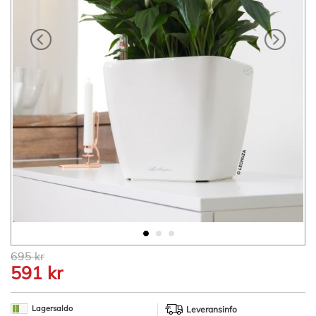
Hoppa
695 kr
till
591 kr
början
av
bildgalleriet
Lagersaldo
Leveransinfo