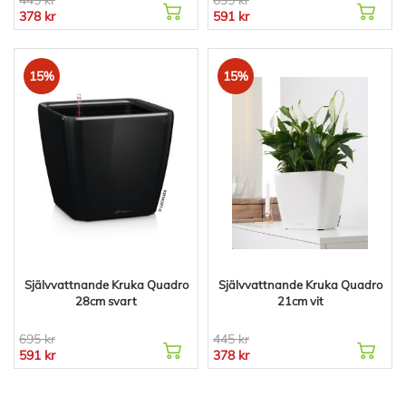
445 kr
695 kr
378 kr
591 kr
15%
15%
Självvattnande Kruka Quadro
Självvattnande Kruka Quadro
28cm svart
21cm vit
695 kr
445 kr
591 kr
378 kr