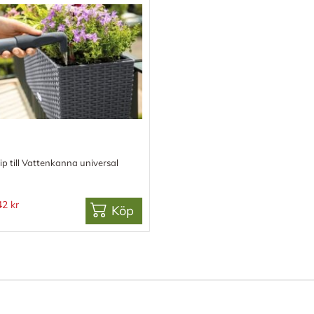
ip till Vattenkanna universal
42 kr
Köp