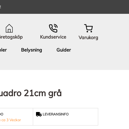
!
öretagsköp
Kundservice
Varukorg
ler
Belysning
Guider
uadro 21cm grå
DO
LEVERANSINFO
 ca 3 Veckor