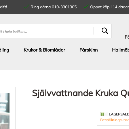
ift!
Ring gärna 010-3301305
Öppet köp i 14 dagar
SÖK
F
ling
Krukor & Blomlådor
Fårskinn
Hallmöb
Självvattnande Kruka Q
LAGERSAL
Beställningsvara