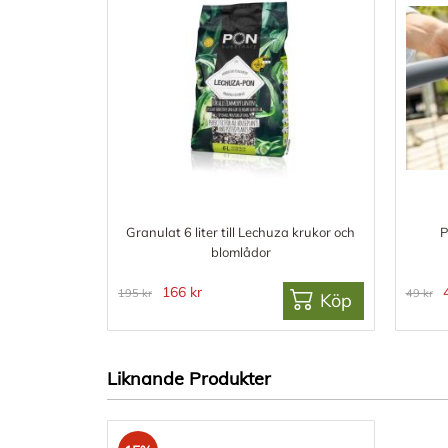
Granulat 6 liter till Lechuza krukor och
P
blomlådor
166 kr
195 kr
49 kr
Köp
Liknande Produkter