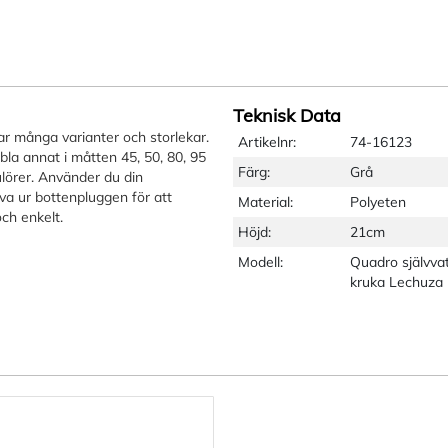
Teknisk Data
ar många varianter och storlekar.
Artikelnr:
74-16123
bla annat i måtten 45, 50, 80, 95
Färg:
Grå
örer. Använder du din
a ur bottenpluggen för att
Material:
Polyeten
ch enkelt.
Höjd:
21cm
Modell:
Quadro självva
kruka Lechuza