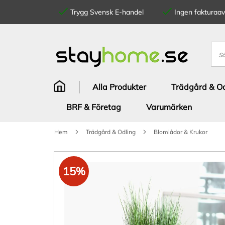
Trygg Svensk E-handel
Ingen fakturaavg
Hoppa
till
innehållet
Sök
Alla Produkter
Trädgård & Od
BRF & Företag
Varumärken
Hem
Trädgård & Odling
Blomlådor & Krukor
Hoppa
till
15%
slutet
av
bildgalleriet