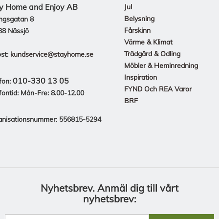
y Home and Enjoy AB
Jul
Belysning
ngsgatan 8
Fårskinn
38 Nässjö
Värme & Klimat
Trädgård & Odling
st:
kundservice@stayhome.se
Möbler & Heminredning
Inspiration
010-330 13 05
fon:
FYND Och REA Varor
fontid: Mån-Fre: 8.00-12.00
BRF
anisationsnummer: 556815-5294
Nyhetsbrev.
Anmäl dig till vårt
nyhetsbrev: