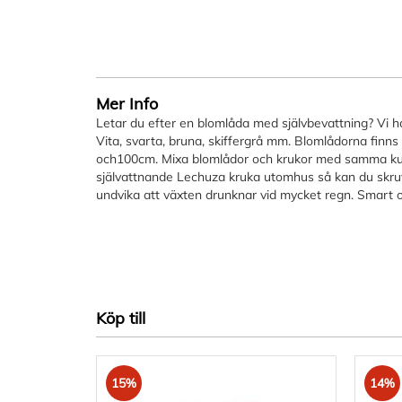
bildgalleriet
Mer Info
Letar du efter en blomlåda med självbevattning? Vi h
Vita, svarta, bruna, skiffergrå mm. Blomlådorna finns 
och100cm. Mixa blomlådor och krukor med samma kul
självattnande Lechuza kruka utomhus så kan du skruv
undvika att växten drunknar vid mycket regn. Smart o
Köp till
15%
14%