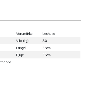
Varumärke:
Lechuza
Vikt (kg):
3.0
Längd:
22cm
Djup:
22cm
ttnande