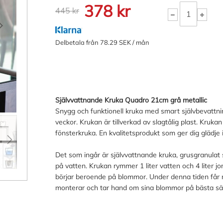
378 kr
445 kr
Delbetala från 78.29 SEK / mån
Självvattnande Kruka Quadro 21cm grå metallic
Snygg och funktionell kruka med smart självbevattn
veckor. Krukan är tillverkad av slagtålig plast. Kru
fönsterkruka. En kvalitetsprodukt som ger dig glädje 
Det som ingår är självvattnande kruka, grusgranulat 
på vatten. Krukan rymmer 1 liter vatten och 4 liter j
börjar beroende på blommor. Under denna tiden får
monterar och tar hand om sina blommor på bästa sätt