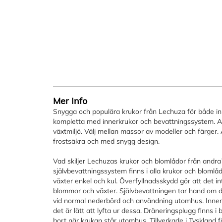
bildgalleriet
Mer Info
Snygga och populära krukor från Lechuza för både in
kompletta med innerkrukor och bevattningssystem. All
växtmiljö. Välj mellan massor av modeller och färger. Al
frostsäkra och med snygg design.
Vad skiljer Lechuzas krukor och blomlådor från andr
självbevattningssystem finns i alla krukor och blomlå
växter enkel och kul. Överfyllnadsskydd gör att det in
blommor och växter. Självbevattningen tar hand om di
vid normal nederbörd och användning utomhus. Innerk
det är lätt att lyfta ur dessa. Dräneringsplugg finns 
bort när krukan står utomhus. Tillverkade i Tyskland fö