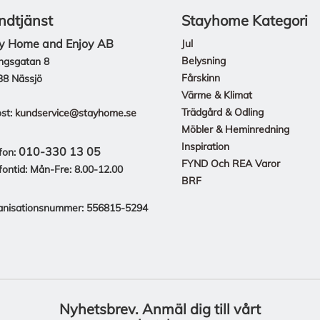
ndtjänst
Stayhome Kategori
y Home and Enjoy AB
Jul
Belysning
ngsgatan 8
Fårskinn
38 Nässjö
Värme & Klimat
Trädgård & Odling
st:
kundservice@stayhome.se
Möbler & Heminredning
Inspiration
010-330 13 05
fon:
FYND Och REA Varor
fontid: Mån-Fre: 8.00-12.00
BRF
anisationsnummer: 556815-5294
Nyhetsbrev.
Anmäl dig till vårt