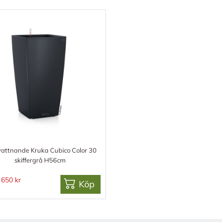
vattnande Kruka Cubico Color 30
skiffergrå H56cm
650 kr
Köp