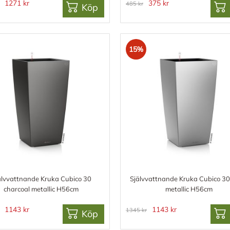
1271 kr
375 kr
485 kr
Köp
15%
älvvattnande Kruka Cubico 30
Självvattnande Kruka Cubico 30 
charcoal metallic H56cm
metallic H56cm
1143 kr
1143 kr
1345 kr
Köp