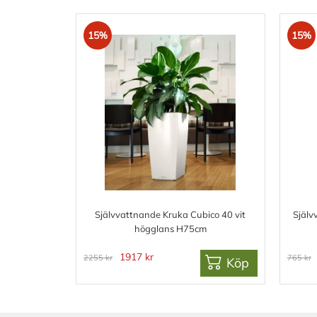
15%
15%
Självvattnande Kruka Cubico 40 vit
Själv
högglans H75cm
1917 kr
2255 kr
765 kr
Köp