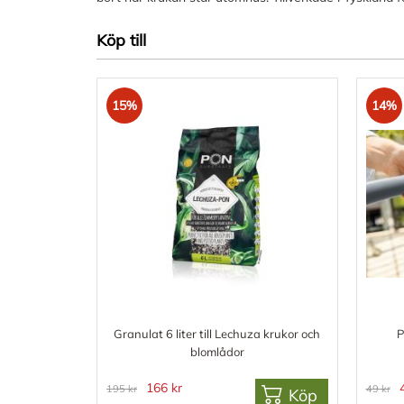
Köp till
15%
14%
Granulat 6 liter till Lechuza krukor och
P
blomlådor
166 kr
195 kr
49 kr
Köp