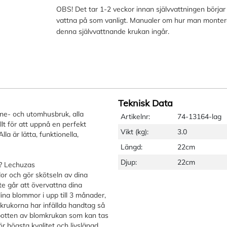
OBS! Det tar 1-2 veckor innan självvattningen börj
vattna på som vanligt. Manualer om hur man montera
denna självvattnande krukan ingår.
Teknisk Data
ne- och utomhusbruk, alla
Artikelnr:
74-13164-lag
t för att uppnå en perfekt
Vikt (kg):
3.0
la är lätta, funktionella,
Längd:
22cm
Djup:
22cm
a? Lechuzas
dor och gör skötseln av dina
te går att övervattna dina
na blommor i upp till 3 månader,
rukorna har infällda handtag så
i botten av blomkrukan som kan tas
r högsta kvalitet och livslängd.