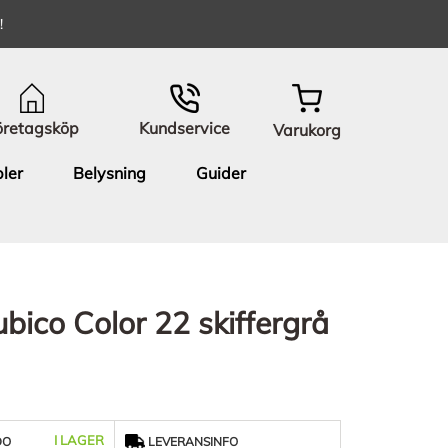
!
öretagsköp
Kundservice
Varukorg
ler
Belysning
Guider
bico Color 22 skiffergrå
I LAGER
DO
LEVERANSINFO