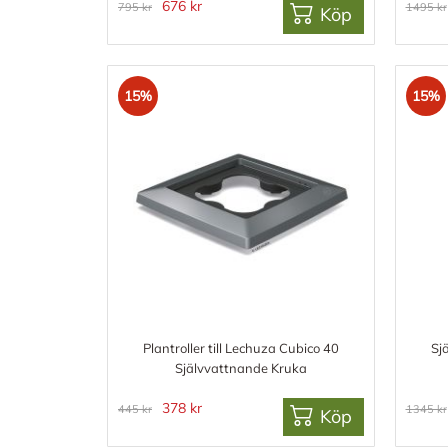
676 kr
795 kr
1495 kr
Köp
15%
15%
Plantroller till Lechuza Cubico 40
Sj
Självvattnande Kruka
378 kr
445 kr
1345 kr
Köp