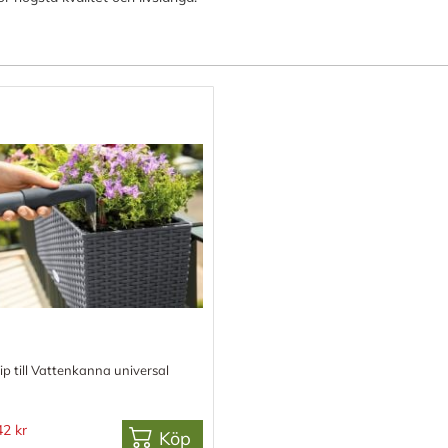
ip till Vattenkanna universal
42 kr
Köp