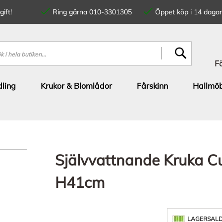
ift!
Ring gärna 010-3301305
Öppet köp i 14 dagar
SÖK
F
ling
Krukor & Blomlådor
Fårskinn
Hallmöb
Självvattnande Kruka Cu
H41cm
LAGERSAL