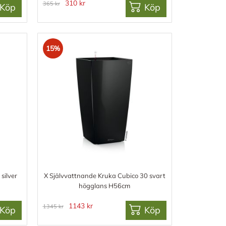
310 kr
365 kr
Köp
Köp
15%
silver
X Självvattnande Kruka Cubico 30 svart
högglans H56cm
1143 kr
1345 kr
Köp
Köp