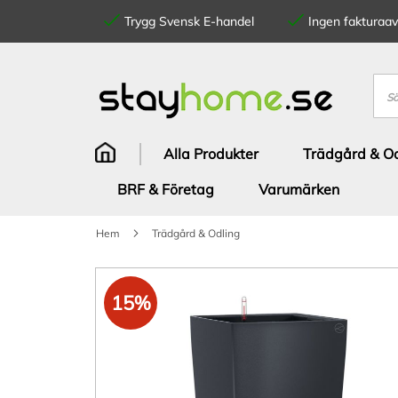
Trygg Svensk E-handel
Ingen fakturaavg
Hoppa
till
innehållet
Sök
Alla Produkter
Trädgård & Od
BRF & Företag
Varumärken
Hem
Trädgård & Odling
Hoppa
till
15%
slutet
av
bildgalleriet