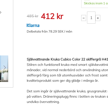
Skickas inom 1 
412 kr
485 kr
Delbetala från 78.29 SEK / mån
Självvattnande Kruka Cubico Color 22 skiffergrå H4
Stilren och funktionell kruka med smart självbevattn
månader, vid normal nederbörd och användning utomhu
skiffergrå färg som tål utomhusväder och frost samt är
kvalitetsprodukt som ger dig glädje i många år.
Det som ingår är självvattnande kruka, grusgranulat 
på vatten. Dräneringsplugg finns i botten av krukan
undvika övervattning.