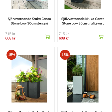
Självvattnande Kruka Canto
Självvattnande Kruka Canto
Stone Low 30cm stengrå
Stone Low 30cm grafitsvart
715 kr
715 kr
608 kr
608 kr
15%
15%