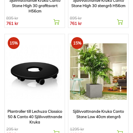
Självvattnande Kruka Canto
Självvattnande Kruka Canto
Stone High 30 grafitsvart
Stone High 30 stengrå H56cm
H56cm
895 kr
895 kr
761 kr
761 kr
15%
15%
Plantroller till Lechuza Classico
Självvattnande Kruka Canto
50 & Canto 40 Självvattnande
Stone Low 40cm stengrå
Kruka
295 kr
1295 kr