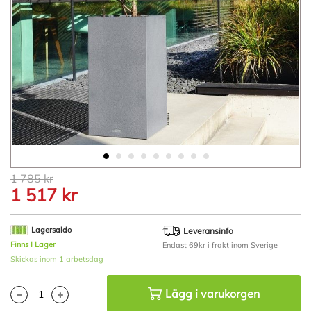
Hoppa
1 785 kr
till
1 517 kr
början
av
bildgalleriet
Lagersaldo
Leveransinfo
Finns I Lager
Endast 69kr i frakt inom Sverige
Skickas inom 1 arbetsdag
Lägg i varukorgen