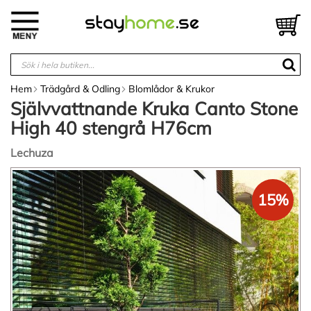
Hoppa
till
V
innehållet
Hem
Trädgård & Odling
Blomlådor & Krukor
Självvattnande Kruka Canto Stone
High 40 stengrå H76cm
Lechuza
Hoppa
till
15%
slutet
av
bildgalleriet