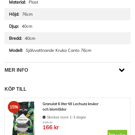
Plast
76cm
40cm
40cm
Självvattnande Kruka Canto 76cm
MER INFO
KÖP TILL
Granulat 6 liter till Lechuza krukor
15%
och blomlådor
Skickas inom 1-3 dagar
195 kr
166 kr