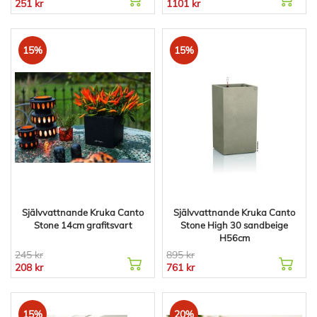
251 kr
1101 kr
15%
15%
Självvattnande Kruka Canto
Självvattnande Kruka Canto
Stone 14cm grafitsvart
Stone High 30 sandbeige
H56cm
245 kr
895 kr
208 kr
761 kr
15%
20%