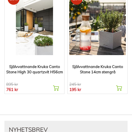
Självvattnande Kruka Canto
Självvattnande Kruka Canto
Stone High 30 quartzvit H56cm
Stone 14cm stengrå
895 kr
245 kr
761 kr
195 kr
NYHETSBREV