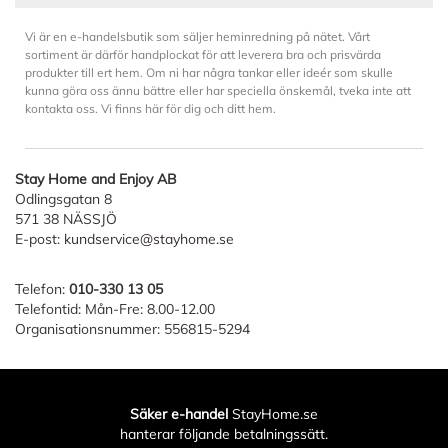
Vi är en e-handelsbutik som säljer heminredning på nätet. Vårt
sortiment är därför handplockat för att leverera bra och prisvärda
produkter till ert hem. Om ni har några tankar eller ideér som skulle
kunna göra oss ännu bättre eller har speciella önskemål, tveka inte att
kontakta oss. Vi finns här för dig och ditt hem.
Stay Home and Enjoy AB
Odlingsgatan 8
571 38 NÄSSJÖ
E-post:
kundservice@stayhome.se
Telefon:
010-330 13 05
Telefontid: Mån-Fre: 8.00-12.00
Organisationsnummer: 556815-5294
Säker e-handel
StayHome.se
hanterar följande betalningssätt.