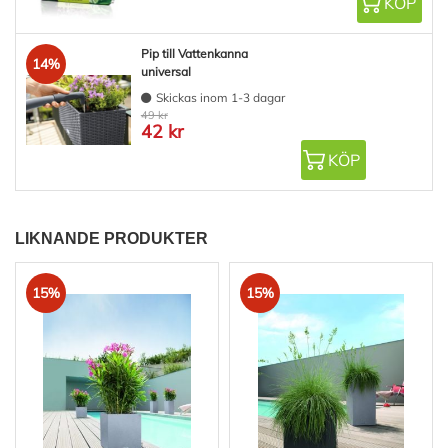
KÖP
Pip till Vattenkanna
14%
universal
Skickas inom 1-3 dagar
49 kr
42 kr
KÖP
LIKNANDE PRODUKTER
15%
15%