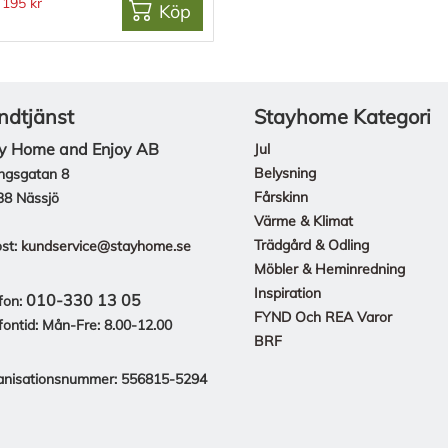
195 kr
Köp
ndtjänst
Stayhome Kategori
y Home and Enjoy AB
Jul
Belysning
ngsgatan 8
Fårskinn
38 Nässjö
Värme & Klimat
Trädgård & Odling
st:
kundservice@stayhome.se
Möbler & Heminredning
Inspiration
010-330 13 05
fon:
FYND Och REA Varor
fontid: Mån-Fre: 8.00-12.00
BRF
anisationsnummer: 556815-5294