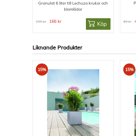
Granulat 6 liter till Lechuza krukor och
P
blomlådor
166 kr
195 kr
49 kr
Köp
Liknande Produkter
15%
15%