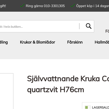
ift!
Ring gärna 010-3301305
Öppet köp i 14 dagar
SÖK
F
ling
Krukor & Blomlådor
Fårskinn
Hallmöb
Självvattnande Kruka C
quartzvit H76cm
LAGERSAL