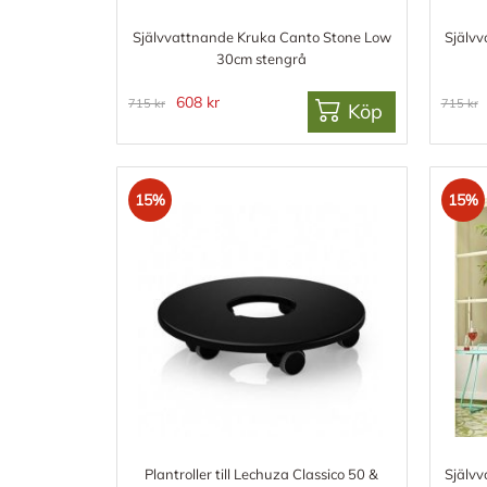
Självvattnande Kruka Canto Stone Low
Själv
30cm stengrå
608 kr
715 kr
715 kr
Köp
15%
15%
Plantroller till Lechuza Classico 50 &
Själv