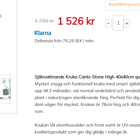
Beställningsvara
1 526 kr
1 795 kr
Delbetala från 78.29 SEK / mån
Självvattnande Kruka Canto Stone High 40x40cm qu
Mycket snygg och funktionell kruka med smart själ
upp till 3 månader, vid normal nederbörd och användn
plast i naturtrogen stenliknande färg. Perfekt för di
dom väger för mycket. Krukan är 76cm hög och 40cm br
rum.
Krukan tål utomhusväder och frost samt är UV-resisten
kvalitetsprodukt som ger dig glädje i många år.