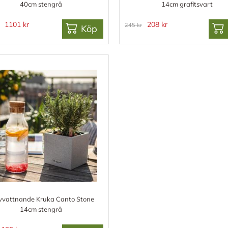
40cm stengrå
14cm grafitsvart
1101 kr
208 kr
245 kr
Köp
lvvattnande Kruka Canto Stone
14cm stengrå