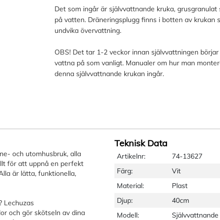
Det som ingår är självvattnande kruka, grusgranulat 
på vatten. Dräneringsplugg finns i botten av krukan
undvika övervattning.
OBS! Det tar 1-2 veckor innan självvattningen börj
vattna på som vanligt. Manualer om hur man montera
denna självvattnande krukan ingår.
Teknisk Data
ne- och utomhusbruk, alla
Artikelnr:
74-13627
t för att uppnå en perfekt
Färg:
Vit
la är lätta, funktionella,
Material:
Plast
Djup:
40cm
a? Lechuzas
dor och gör skötseln av dina
Modell:
Självvattnande