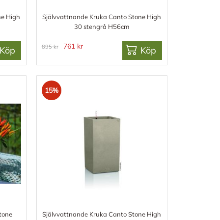
ne High
Självvattnande Kruka Canto Stone High
30 stengrå H56cm
761 kr
895 kr
Köp
Köp
15%
tone
Självvattnande Kruka Canto Stone High