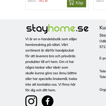
761 kr
895 kr
245 kr
Köp
Ku
Sta
Vi är en e-handelsbutik som säljer
Odli
heminredning på nätet. Vårt
571
sortiment är därför handplockat
för att leverera bra och prisvärda
E-po
produkter till ert hem. Om ni har
några tankar eller ideér som
Tele
skulle kunna göra oss ännu bättre
Tele
eller har speciella önskemål, tveka
inte att kontakta oss. Vi finns här
Org
för dig och ditt hem.