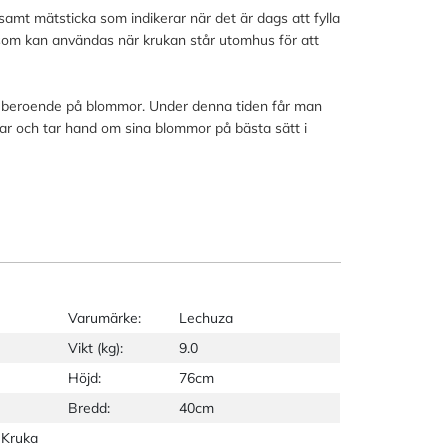
samt mätsticka som indikerar när det är dags att fylla
 som kan användas när krukan står utomhus för att
ar beroende på blommor. Under denna tiden får man
r och tar hand om sina blommor på bästa sätt i
Varumärke:
Lechuza
Vikt (kg):
9.0
Höjd:
76cm
Bredd:
40cm
 Kruka