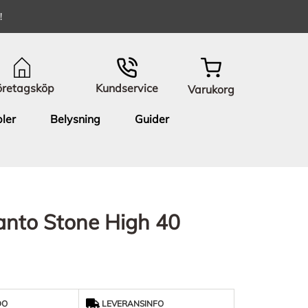
!
öretagsköp
Kundservice
Varukorg
ler
Belysning
Guider
anto Stone High 40
DO
LEVERANSINFO