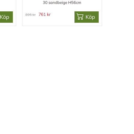
30 sandbeige H56cm
761 kr
895 kr
Köp
Köp