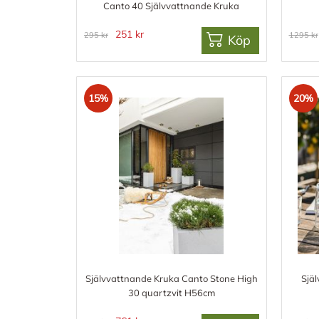
Canto 40 Självvattnande Kruka
251 kr
295 kr
1295 kr
Köp
15%
20%
Självvattnande Kruka Canto Stone High
Sjä
30 quartzvit H56cm