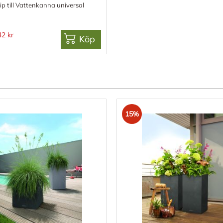
ip till Vattenkanna universal
42 kr
Köp
15%