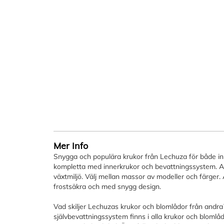
bildgalleriet
Mer Info
Snygga och populära krukor från Lechuza för både in
kompletta med innerkrukor och bevattningssystem. All
växtmiljö. Välj mellan massor av modeller och färger. Al
frostsäkra och med snygg design.
Vad skiljer Lechuzas krukor och blomlådor från andr
självbevattningssystem finns i alla krukor och blomlå