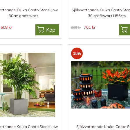
vattnande Kruka Canto Stone Low
Självvattnande Kruka Canto Sto
30cm grafitsvart
30 grafitsvart H56cm
608 kr
761 kr
895 kr
Köp
15%
vattnande Kruka Canto Stone Low
Självvattnande Kruka Canto S