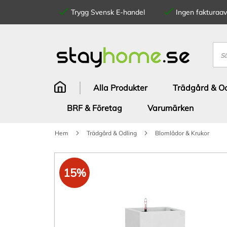
Trygg Svensk E-handel
Ingen fakturaavg
Hoppa
till
innehållet
Sök
Alla Produkter
Trädgård & Od
BRF & Företag
Varumärken
Hem
Trädgård & Odling
Blomlådor & Krukor
Hoppa
till
15%
slutet
av
bildgalleriet