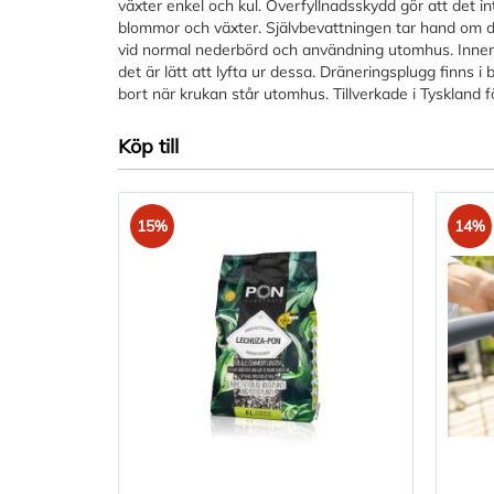
växter enkel och kul. Överfyllnadsskydd gör att det in
blommor och växter. Självbevattningen tar hand om di
vid normal nederbörd och användning utomhus. Innerk
det är lätt att lyfta ur dessa. Dräneringsplugg finns 
bort när krukan står utomhus. Tillverkade i Tyskland fö
Köp till
15%
14%