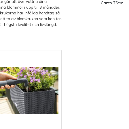
te går att övervattna dina
Canto 76cm
na blommor i upp till 3 månader,
rukorna har infällda handtag så
i botten av blomkrukan som kan tas
r högsta kvalitet och livslängd.