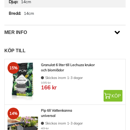
14cm
14cm
MER INFO
KÖP TILL
Granulat 6 liter till Lechuza krukor
15%
och blomlådor
Skickas inom 1-3 dagar
195 kr
166 kr
KÖP
Pip till Vattenkanna
14%
universal
Skickas inom 1-3 dagar
49 kr