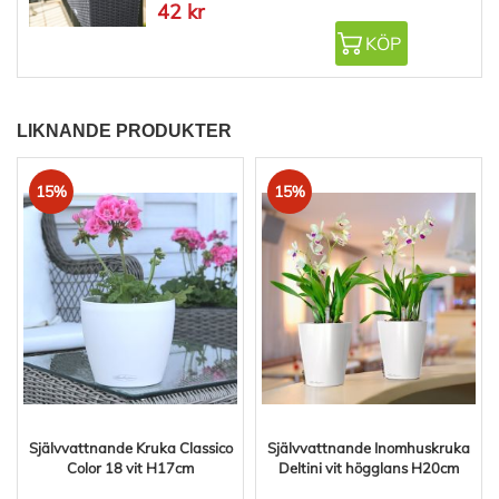
42 kr
KÖP
LIKNANDE PRODUKTER
15%
15%
Självvattnande Kruka Classico
Självvattnande Inomhuskruka
Color 18 vit H17cm
Deltini vit högglans H20cm