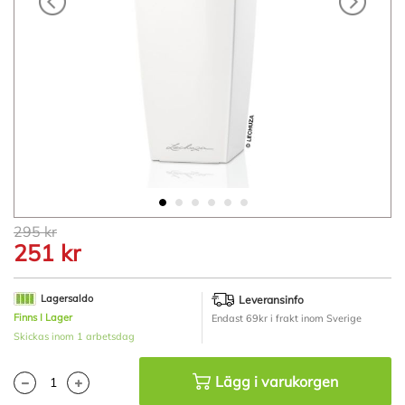
Hoppa
295 kr
till
251 kr
början
av
bildgalleriet
Lagersaldo
Leveransinfo
Finns I Lager
Endast 69kr i frakt inom Sverige
Skickas inom 1 arbetsdag
Lägg i varukorgen