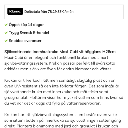
Delbetala från 78.29 SEK / mån
Öppet köp 14 dagar
Trygg Svensk E-handel
Snabba leveranser
Självvattnande Inomhuskruka Maxi-Cubi vit högglans H26cm
Maxi-Cubi är en elegant och funktionell kruka med smart
självbevattningssystem. Krukan passar perfekt till svårskötta
orkidéer men självklart även för andra blommor och växter.
Krukan är tillverkad i lätt men samtidigt slagtålig plast och är
även UV-resistent så den inte förlorar färgen. Det som ingår är
självvattnande kruka med innerkruka och mätsticka samt
grusgranulat. Flottören visar hur mycket vatten som finns kvar så
du vet när det är dags att fylla på vattenreservoaren.
Krukan har ett självbevattningssystem som består av en veke
som sitter i botten på innerkruka så självvattningen sätter igång
direkt. Plantera blommorna med jord och granulat i krukan och