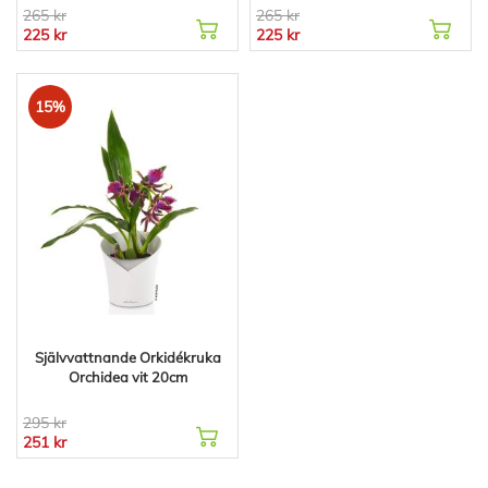
265 kr
265 kr
225 kr
225 kr
15%
Självvattnande Orkidékruka
Orchidea vit 20cm
295 kr
251 kr