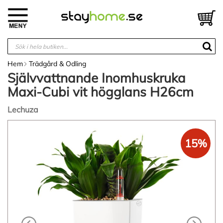
Hoppa
till
V
innehållet
Hem
Trädgård & Odling
Självvattnande Inomhuskruka
Maxi-Cubi vit högglans H26cm
Lechuza
Hoppa
till
15%
slutet
av
bildgalleriet