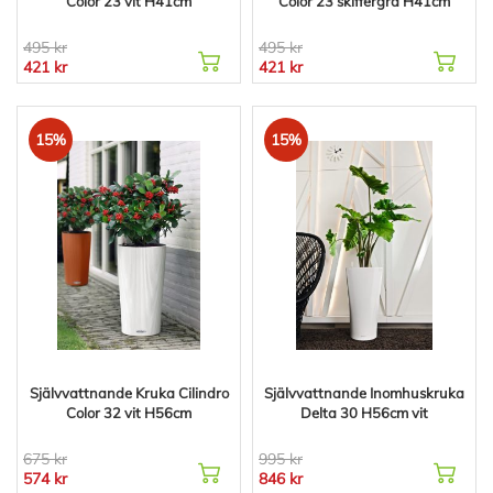
Color 23 vit H41cm
Color 23 skiffergrå H41cm
495 kr
495 kr
421 kr
421 kr
15%
15%
Självvattnande Kruka Cilindro
Självvattnande Inomhuskruka
Color 32 vit H56cm
Delta 30 H56cm vit
675 kr
995 kr
574 kr
846 kr