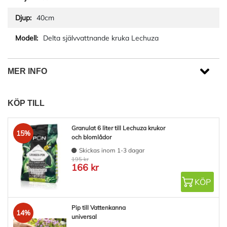
40cm
Delta självvattnande kruka Lechuza
MER INFO
KÖP TILL
Granulat 6 liter till Lechuza krukor
15%
och blomlådor
Skickas inom 1-3 dagar
195 kr
166 kr
KÖP
Pip till Vattenkanna
14%
universal