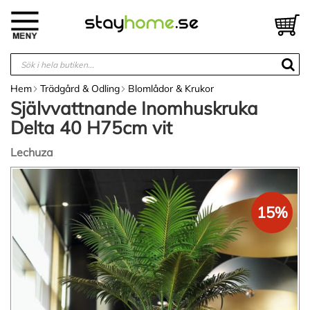
Hoppa
till
V
innehållet
Hem
Trädgård & Odling
Blomlådor & Krukor
Självvattnande Inomhuskruka
Delta 40 H75cm vit
Lechuza
Hoppa
till
slutet
15%
av
bildgalleriet