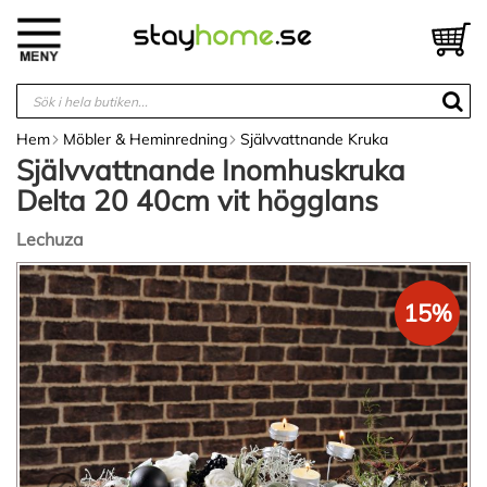
Hoppa
till
V
innehållet
Hem
Möbler & Heminredning
Självvattnande Kruka
Självvattnande Inomhuskruka
Delta 20 40cm vit högglans
Lechuza
Hoppa
till
15%
slutet
av
bildgalleriet