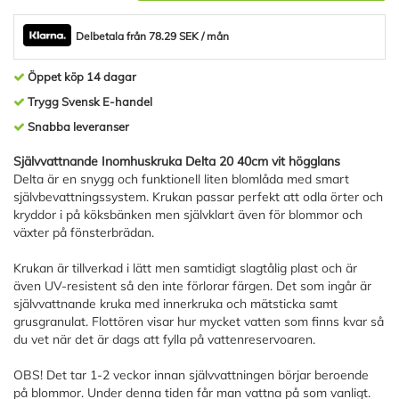
Delbetala från 78.29 SEK / mån
Öppet köp 14 dagar
Trygg Svensk E-handel
Snabba leveranser
Självvattnande Inomhuskruka Delta 20 40cm vit högglans
Delta är en snygg och funktionell liten blomlåda med smart
självbevattningssystem. Krukan passar perfekt att odla örter och
kryddor i på köksbänken men självklart även för blommor och
växter på fönsterbrädan.
Krukan är tillverkad i lätt men samtidigt slagtålig plast och är
även UV-resistent så den inte förlorar färgen. Det som ingår är
självvattnande kruka med innerkruka och mätsticka samt
grusgranulat. Flottören visar hur mycket vatten som finns kvar så
du vet när det är dags att fylla på vattenreservoaren.
OBS! Det tar 1-2 veckor innan självvattningen börjar beroende
på blommor. Under denna tiden får man vattna på som vanligt.