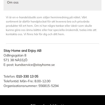
Om oss
Vi är en e-handelsbutik som säljer heminredning på nätet. Vårt
sortiment är därför handplockat för att leverera bra och prisvärda
produkter till ert hem. Om ni har några tankar eller ideér som skulle
kunna göra oss ännu bättre eller har speciella önskemål, tveka inte att
kontakta oss. Vi finns här för dig och ditt hem.
Stay Home and Enjoy AB
Odlingsgatan 8
571 38 NÄSSJÖ
E-post:
kundservice@stayhome.se
Telefon:
010-330 13 05
Telefontid: Mån-Fre: 8.00-12.00
Organisationsnummer: 556815-5294