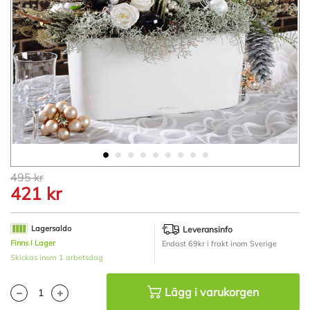
Hoppa
495 kr
till
421 kr
början
av
bildgalleriet
Lagersaldo
Leveransinfo
Finns I Lager
Endast 69kr i frakt inom Sverige
Skickas inom 1 arbetsdag
Lägg i varukorgen