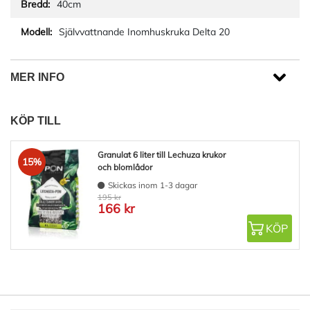
40cm
Självvattnande Inomhuskruka Delta 20
MER INFO
KÖP TILL
Granulat 6 liter till Lechuza krukor
15%
och blomlådor
Skickas inom 1-3 dagar
195 kr
166 kr
KÖP