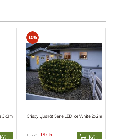
10%
te 3x3m
Crispy Ljusnät Serie LED Ice White 2x2m
167 kr
185 kr
Köp
Köp