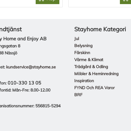
ndtjänst
Stayhome Kategori
y Home and Enjoy AB
Jul
Belysning
ngsgatan 8
Fårskinn
38 Nässjö
Värme & Klimat
Trädgård & Odling
st:
kundservice@stayhome.se
Möbler & Heminredning
Inspiration
010-330 13 05
fon:
FYND Och REA Varor
fontid: Mån-Fre: 8.00-12.00
BRF
anisationsnummer: 556815-5294