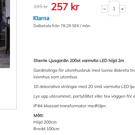
257 kr
285 kr
Delbetala från 78.29 SEK / mån
Sherrie Ljusgardin 200st varmvita LED höjd 2m
Gardinslinga för utomhusbruk med tunna diskreta tra
inomhus som utomhus.
10 dekorativa strängar med 20 små varmvita LED ljusp
Lys upp uterummet, partytältet eller tex väggen för et
IP44-klassad transformator medföljer.
Mått:
Höjd 200cm
Bredd 100cm