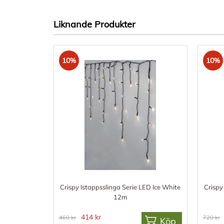
Liknande Produkter
10%
10%
Crispy Istappsslinga Serie LED Ice White
Crispy
12m
414 kr
460 kr
720 kr
Köp