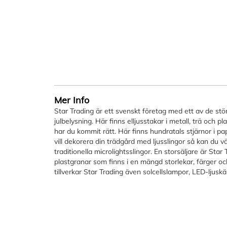
bildgalleriet
Mer Info
Star Trading är ett svenskt företag med ett av de st
julbelysning. Här finns elljusstakar i metall, trä och 
har du kommit rätt. Här finns hundratals stjärnor i 
vill dekorera din trädgård med ljusslingor så kan du vä
traditionella microlightsslingor. En storsäljare är Star
plastgranar som finns i en mängd storlekar, färger oc
tillverkar Star Trading även solcellslampor, LED-ljuskä