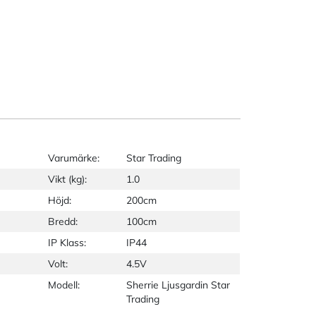
Varumärke:
Star Trading
Vikt (kg):
1.0
Höjd:
200cm
Bredd:
100cm
IP Klass:
IP44
Volt:
4.5V
Modell:
Sherrie Ljusgardin Star
Trading