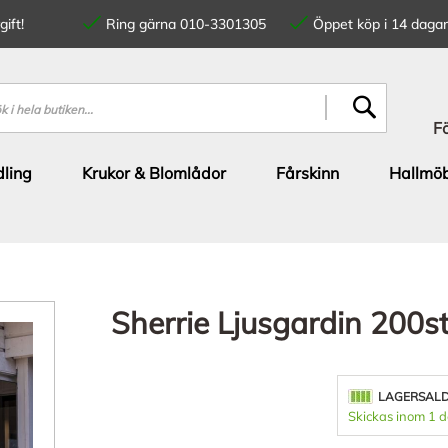
ift!
Ring gärna 010-3301305
Öppet köp i 14 dagar
SÖK
F
ling
Krukor & Blomlådor
Fårskinn
Hallmöb
Sherrie Ljusgardin 200s
LAGERSAL
Skickas inom 1 