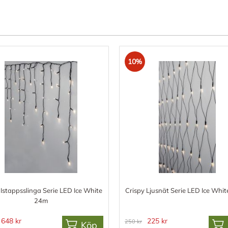
10%
 Istappsslinga Serie LED Ice White
Crispy Ljusnät Serie LED Ice Whi
24m
648 kr
225 kr
250 kr
Köp