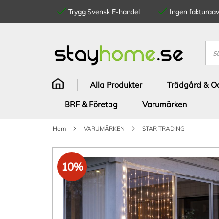
Trygg Svensk E-handel
Ingen fakturaavg
Hoppa
till
innehållet
Sök
Alla Produkter
Trädgård & Od
BRF & Företag
Varumärken
Hem
VARUMÄRKEN
STAR TRADING
Hoppa
till
10%
slutet
av
bildgalleriet