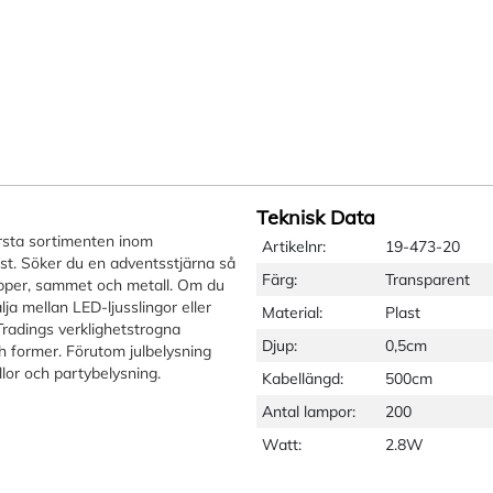
Teknisk Data
örsta sortimenten inom
Artikelnr:
19-473-20
plast. Söker du en adventsstjärna så
Färg:
Transparent
papper, sammet och metall. Om du
lja mellan LED-ljusslingor eller
Material:
Plast
 Tradings verklighetstrogna
Djup:
0,5cm
h former. Förutom julbelysning
llor och partybelysning.
Kabellängd:
500cm
Antal lampor:
200
Watt:
2.8W