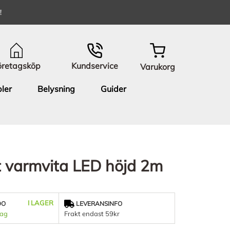
!
öretagsköp
Kundservice
Varukorg
ler
Belysning
Guider
t varmvita LED höjd 2m
I LAGER
DO
LEVERANSINFO
dag
Frakt endast 59kr