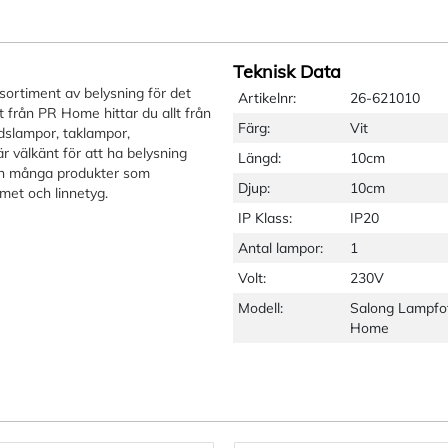
Teknisk Data
sortiment av belysning för det
Artikelnr:
26-621010
 från PR Home hittar du allt från
Färg:
Vit
dslampor, taklampor,
 välkänt för att ha belysning
Längd:
10cm
ven många produkter som
Djup:
10cm
met och linnetyg.
IP Klass:
IP20
Antal lampor:
1
Volt:
230V
Modell:
Salong Lampfo
Home