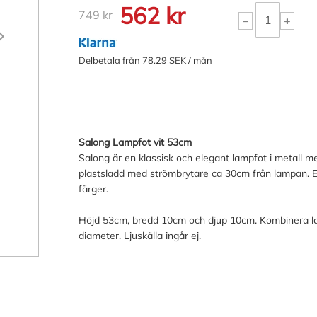
562 kr
749 kr
Delbetala från 78.29 SEK / mån
Salong Lampfot vit 53cm
Salong är en klassisk och elegant lampfot i metall m
plastsladd med strömbrytare ca 30cm från lampan. E2
färger.
Höjd 53cm, bredd 10cm och djup 10cm. Kombinera l
diameter. Ljuskälla ingår ej.