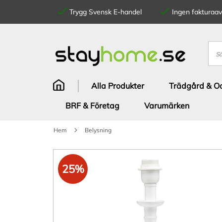
Trygg Svensk E-handel
Ingen fakturaavg
Hoppa
till
innehållet
Sök
Alla Produkter
Trädgård & Od
BRF & Företag
Varumärken
Hem
Belysning
Hoppa
till
25%
slutet
av
bildgalleriet