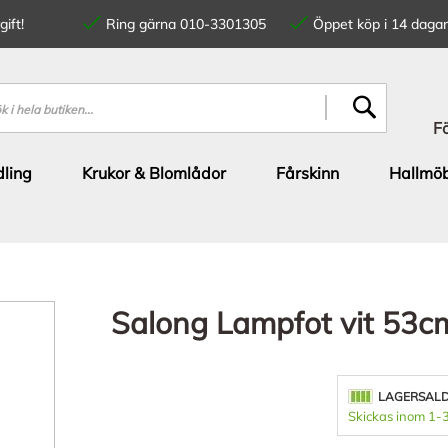
ift!
Ring gärna 010-3301305
Öppet köp i 14 dagar
SÖK
F
ling
Krukor & Blomlådor
Fårskinn
Hallmöb
Salong Lampfot vit 53c
LAGERSAL
Skickas inom 1-