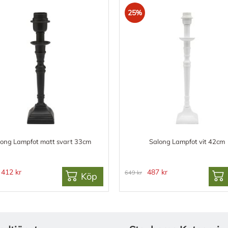
25%
long Lampfot matt svart 33cm
Salong Lampfot vit 42cm
412 kr
487 kr
649 kr
Köp