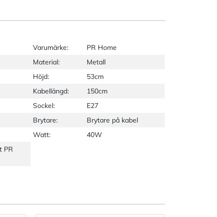
Varumärke:
PR Home
Material:
Metall
Höjd:
53cm
Kabellängd:
150cm
Sockel:
E27
Brytare:
Brytare på kabel
Watt:
40W
t PR