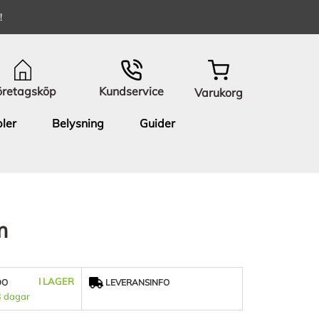
!
öretagsköp
Kundservice
Varukorg
ler
Belysning
Guider
m
I LAGER
DO
LEVERANSINFO
3 dagar