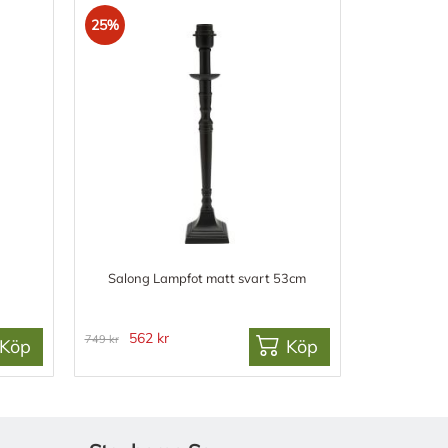
25%
Salong Lampfot matt svart 53cm
562 kr
749 kr
Köp
Köp