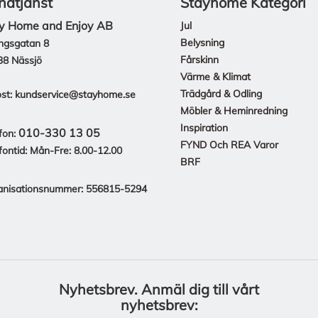
ndtjänst
Stayhome Kategori
y Home and Enjoy AB
Jul
Belysning
ngsgatan 8
Fårskinn
38 Nässjö
Värme & Klimat
Trädgård & Odling
st:
kundservice@stayhome.se
Möbler & Heminredning
Inspiration
010-330 13 05
fon:
FYND Och REA Varor
fontid: Mån-Fre: 8.00-12.00
BRF
anisationsnummer: 556815-5294
Nyhetsbrev.
Anmäl dig till vårt
nyhetsbrev: