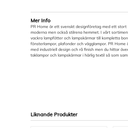
bildgalleriet
Mer Info
PR Home är ett svenskt designföretag med ett stort 
moderna men också stilrena hemmet. I vårt sortiment
vackra lampfötter och lampskärmar till kompletta bor
fönsterlampor, plafonder och vägglampor. PR Home är
med industriell design och rå finish men du hittar ä
taklampor och lampskärmar i härlig textil så som sam
Liknande Produkter