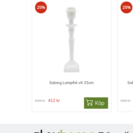
25%
25%
Salong Lampfot vit 33cm
Sa
412 kr
549 kr
549 kr
Köp