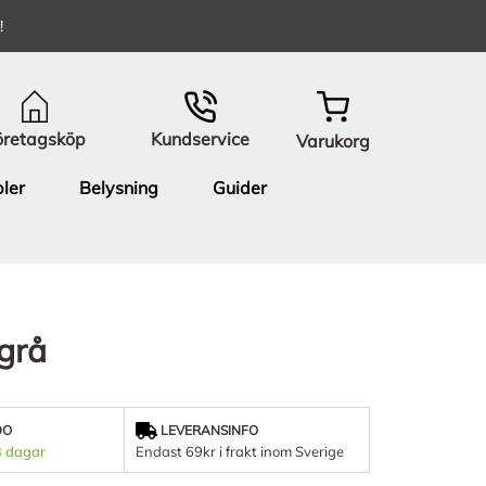
!
öretagsköp
Kundservice
Varukorg
ler
Belysning
Guider
lgrå
DO
LEVERANSINFO
3 dagar
Endast 69kr i frakt inom Sverige