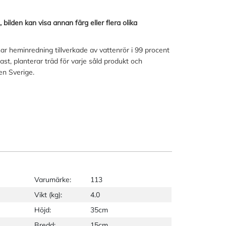
 bilden kan visa annan färg eller flera olika
ar heminredning tillverkade av vattenrör i 99 procent
st, planterar träd för varje såld produkt och
en Sverige.
Varumärke:
113
Vikt (kg):
4.0
Höjd:
35cm
Bredd:
15cm