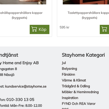
shållspappershållare koppar
Toalettpappershållare kopp
(byggsats)
(byggsats)
595 kr
Köp
ndtjänst
Stayhome Kategori
y Home and Enjoy AB
Jul
Belysning
ngsgatan 8
Fårskinn
38 Nässjö
Värme & Klimat
Trädgård & Odling
st:
kundservice@stayhome.se
Möbler & Heminredning
Inspiration
010-330 13 05
fon:
FYND Och REA Varor
fontid: Mån-Fre: 8.00-12.00