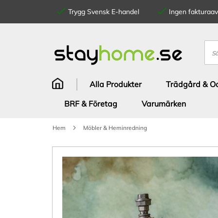
Trygg Svensk E-handel
Ingen fakturaavg
Hoppa
till
innehållet
Sök
Alla Produkter
Trädgård & Od
BRF & Företag
Varumärken
Hem
Möbler & Heminredning
Hoppa
till
slutet
av
bildgalleriet