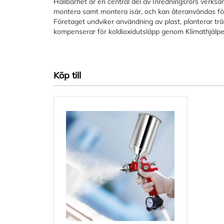
Hållbarhet är en central del av Inredningsrörs verksa
montera samt montera isär, och kan återanvändas för
Företaget undviker användning av plast, planterar trä
kompenserar för koldioxidutsläpp genom Klimathjälpe
Köp till