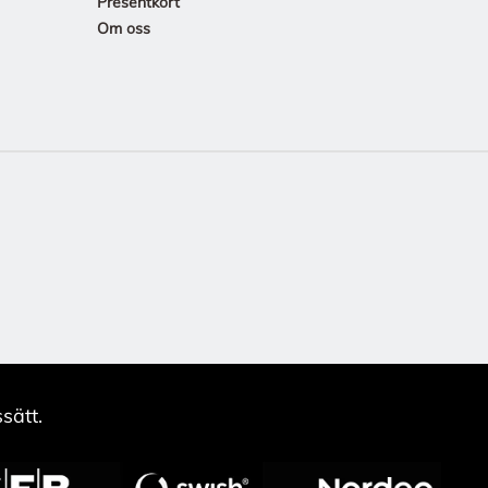
Presentkort
Om oss
sätt.