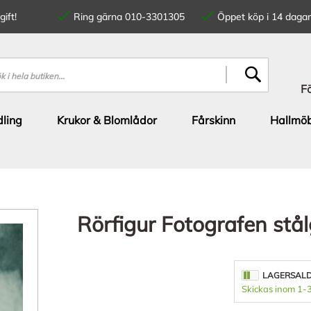
ift!
Ring gärna 010-3301305
Öppet köp i 14 dagar
SÖK
F
ling
Krukor & Blomlådor
Fårskinn
Hallmöb
Rörfigur Fotografen stå
LAGERSAL
Skickas inom 1-