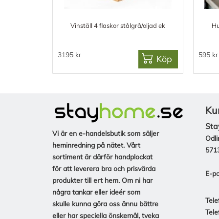
Vinställ 4 flaskor stålgrå/oljad ek
Hu
3195 kr
595 kr
Köp
Ku
Sta
Vi är en e-handelsbutik som säljer
Odli
heminredning på nätet. Vårt
571
sortiment är därför handplockat
för att leverera bra och prisvärda
E-po
produkter till ert hem. Om ni har
några tankar eller ideér som
Tele
skulle kunna göra oss ännu bättre
Tele
eller har speciella önskemål, tveka