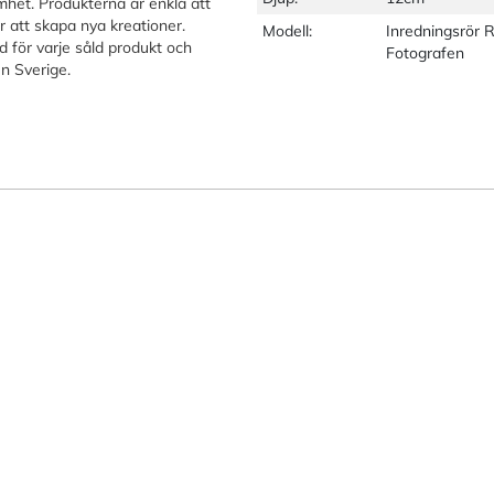
mhet. Produkterna är enkla att
 att skapa nya kreationer.
Modell:
Inredningsrör R
d för varje såld produkt och
Fotografen
n Sverige.