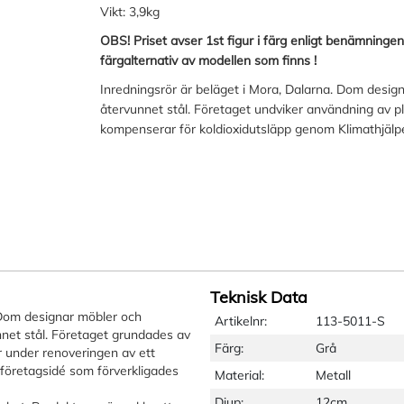
Vikt: 3,9kg
OBS! Priset avser 1st figur i färg enligt benämningen,
färgalternativ av modellen som finns !
Inredningsrör är beläget i Mora, Dalarna. Dom design
återvunnet stål. Företaget undviker användning av pla
kompenserar för koldioxidutsläpp genom Klimathjälp
Teknisk Data
 Dom designar möbler och
Artikelnr:
113-5011-S
unnet stål. Företaget grundades av
Färg:
Grå
 under renoveringen av ett
 företagsidé som förverkligades
Material:
Metall
Djup:
12cm