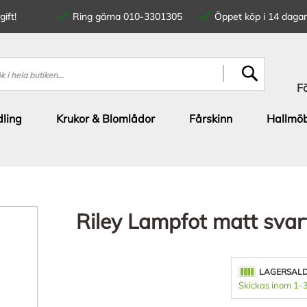
ift!
Ring gärna 010-3301305
Öppet köp i 14 dagar
SÖK
F
ling
Krukor & Blomlådor
Fårskinn
Hallmöb
Riley Lampfot matt sva
LAGERSAL
Skickas inom 1-