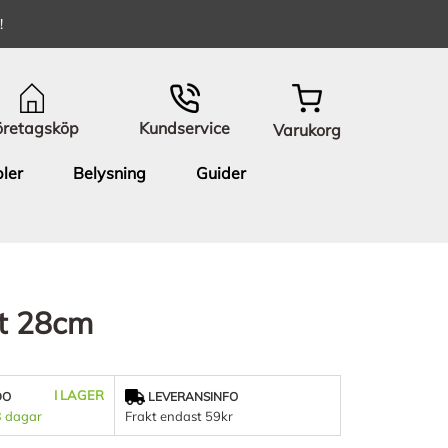
!
öretagsköp
Kundservice
Varukorg
ler
Belysning
Guider
rt 28cm
I LAGER
DO
LEVERANSINFO
3 dagar
Frakt endast 59kr