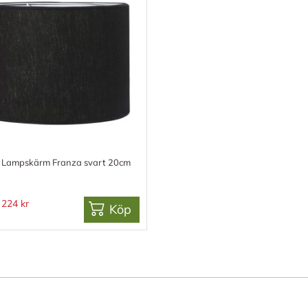
 Lampskärm Franza svart 20cm
224 kr
Köp