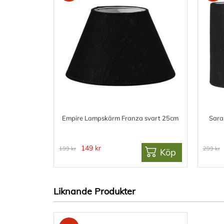
Empire Lampskärm Franza svart 25cm
Sara
149 kr
199 kr
299 kr
Köp
Liknande Produkter