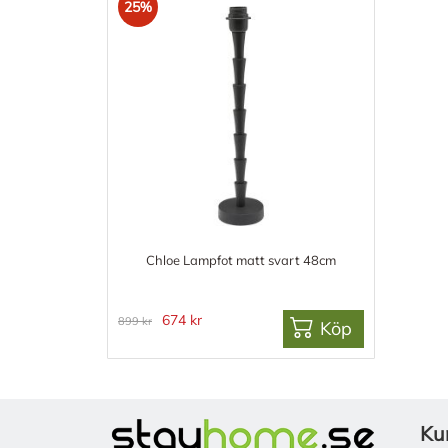
25%
Chloe Lampfot matt svart 48cm
674 kr
899 kr
Köp
Ku