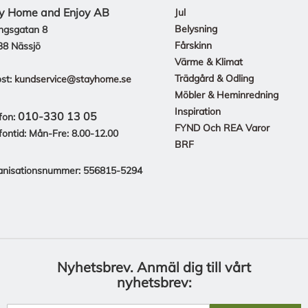
y Home and Enjoy AB
Jul
Belysning
ngsgatan 8
Fårskinn
38 Nässjö
Värme & Klimat
Trädgård & Odling
st:
kundservice@stayhome.se
Möbler & Heminredning
Inspiration
010-330 13 05
fon:
FYND Och REA Varor
fontid: Mån-Fre: 8.00-12.00
BRF
anisationsnummer: 556815-5294
Nyhetsbrev.
Anmäl dig till vårt
nyhetsbrev: