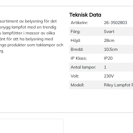
Teknisk Data
sortiment av belysning för det
Artikelnr:
26-3502803
snygg lampfot med en trendig
Färg:
Svart
s lampfötter i massor av olika
känt för att ha belysning med
Höjd:
28cm
många produkter som taklampor och
Bredd:
10,5cm
yg.
IP Klass:
IP20
Antal lampor:
1
Volt:
230V
Modell:
Riley Lampfot