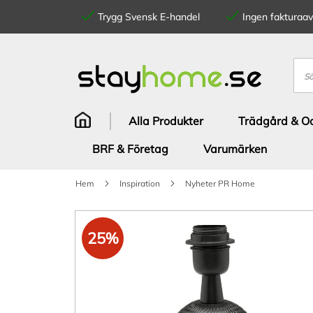
Trygg Svensk E-handel
Ingen fakturaavg
Hoppa
till
innehållet
Sök
Alla Produkter
Trädgård & Od
BRF & Företag
Varumärken
Hem
Inspiration
Nyheter PR Home
Hoppa
till
25%
slutet
av
bildgalleriet