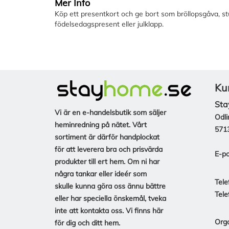
Mer Info
Köp ett presentkort och ge bort som bröllopsgåva, s
födelsedagspresent eller julklapp.
Ku
Sta
Vi är en e-handelsbutik som säljer
Odli
heminredning på nätet. Vårt
571
sortiment är därför handplockat
för att leverera bra och prisvärda
E-po
produkter till ert hem. Om ni har
några tankar eller ideér som
Tele
skulle kunna göra oss ännu bättre
Tele
eller har speciella önskemål, tveka
inte att kontakta oss. Vi finns här
Org
för dig och ditt hem.