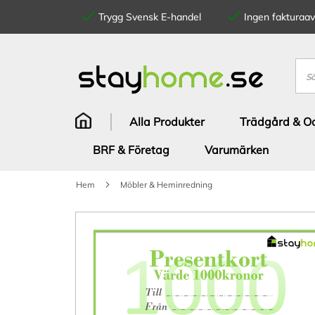
Trygg Svensk E-handel
Ingen fakturaavg
Hoppa
till
innehållet
Sök
Alla Produkter
Trädgård & Od
BRF & Företag
Varumärken
Hem
Möbler & Heminredning
Hoppa
till
slutet
av
bildgalleriet