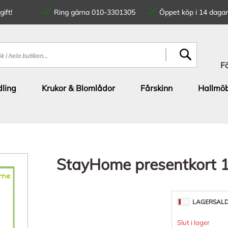
ift!
Ring gärna 010-3301305
Öppet köp i 14 dagar
SÖK
F
ling
Krukor & Blomlådor
Fårskinn
Hallmöb
StayHome presentkort 
LAGERSAL
Slut i lager