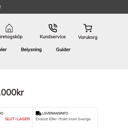
!
öretagsköp
Kundservice
Varukorg
ler
Belysning
Guider
1000kr
DO
LEVERANSINFO
SLUT I LAGER
Endast 69kr i frakt inom Sverige