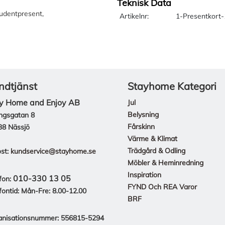
Teknisk Data
tudentpresent,
Artikelnr:
1-Presentkort
ndtjänst
Stayhome Kategori
y Home and Enjoy AB
Jul
Belysning
ngsgatan 8
Fårskinn
38 Nässjö
Värme & Klimat
Trädgård & Odling
st:
kundservice@stayhome.se
Möbler & Heminredning
Inspiration
010-330 13 05
fon:
FYND Och REA Varor
fontid: Mån-Fre: 8.00-12.00
BRF
anisationsnummer: 556815-5294