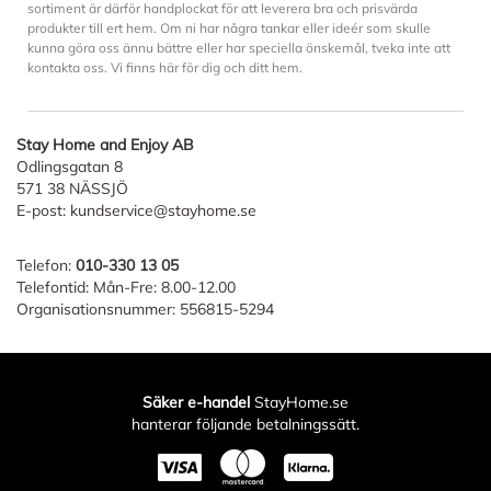
sortiment är därför handplockat för att leverera bra och prisvärda
produkter till ert hem. Om ni har några tankar eller ideér som skulle
kunna göra oss ännu bättre eller har speciella önskemål, tveka inte att
kontakta oss. Vi finns här för dig och ditt hem.
Stay Home and Enjoy AB
Odlingsgatan 8
571 38 NÄSSJÖ
E-post:
kundservice@stayhome.se
Telefon:
010-330 13 05
Telefontid: Mån-Fre: 8.00-12.00
Organisationsnummer: 556815-5294
Säker e-handel
StayHome.se
hanterar följande betalningssätt.