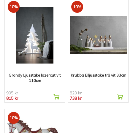
10%
10%
Grandy Ljusstake lazercut vit
Krubba Elljusstake trä vit 33cm
110cm
905 kr
820 kr
815 kr
738 kr
10%