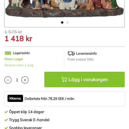
Hoppa
1 575 kr
till
1 418 kr
början
av
bildgalleriet
Lagersaldo
Leveransinfo
Finns I Lager
Frakt endast 59kr
Skickas inom 1 dag
Lägg i varukorgen
Delbetala från 78.29 SEK / mån
Öppet köp 14 dagar
Trygg Svensk E-handel
Snabba leveranser