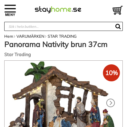
Hoppa
till
V
innehållet
Hem
VARUMÄRKEN
STAR TRADING
Panorama Nativity brun 37cm
Star Trading
Hoppa
till
10%
slutet
av
bildgalleriet