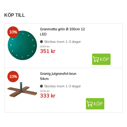
KÖP TILL
Granmatta grön Ø 100cm 12
10%
LED
Skickas inom 1-3 dagar
390 kr
351 kr
KÖP
Granig Julgransfot brun
10%
54cm
Skickas inom 1-3 dagar
370 kr
333 kr
KÖP