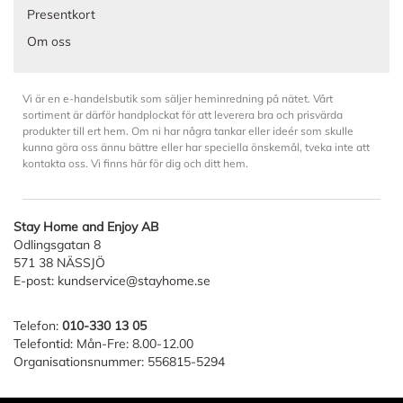
Presentkort
Om oss
Vi är en e-handelsbutik som säljer heminredning på nätet. Vårt
sortiment är därför handplockat för att leverera bra och prisvärda
produkter till ert hem. Om ni har några tankar eller ideér som skulle
kunna göra oss ännu bättre eller har speciella önskemål, tveka inte att
kontakta oss. Vi finns här för dig och ditt hem.
Stay Home and Enjoy AB
Odlingsgatan 8
571 38 NÄSSJÖ
E-post:
kundservice@stayhome.se
Telefon:
010-330 13 05
Telefontid: Mån-Fre: 8.00-12.00
Organisationsnummer: 556815-5294