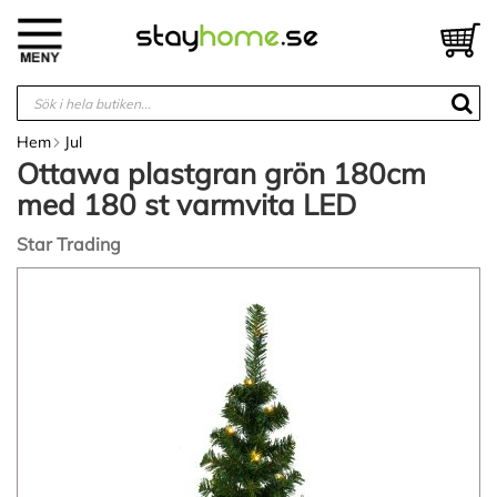
Hoppa
till
V
innehållet
Hem
Jul
Ottawa plastgran grön 180cm
med 180 st varmvita LED
Star Trading
Hoppa
till
slutet
av
bildgalleriet