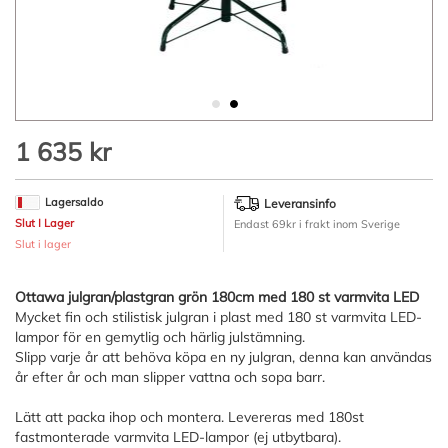
Hoppa
1 635 kr
till
början
av
Lagersaldo
Leveransinfo
bildgalleriet
Slut I Lager
Endast 69kr i frakt inom Sverige
Slut i lager
Ottawa julgran/plastgran grön 180cm med 180 st varmvita LED
Mycket fin och stilistisk julgran i plast med 180 st varmvita LED-
lampor för en gemytlig och härlig julstämning.
Slipp varje år att behöva köpa en ny julgran, denna kan användas
år efter år och man slipper vattna och sopa barr.
Lätt att packa ihop och montera. Levereras med 180st
fastmonterade varmvita LED-lampor (ej utbytbara).