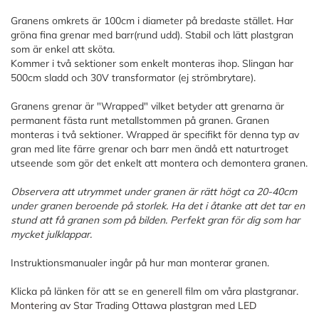
Granens omkrets är 100cm i diameter på bredaste stället. Har
gröna fina grenar med barr(rund udd). Stabil och lätt plastgran
som är enkel att sköta.
Kommer i två sektioner som enkelt monteras ihop. Slingan har
500cm sladd och 30V transformator (ej strömbrytare).
Granens grenar är "Wrapped" vilket betyder att grenarna är
permanent fästa runt metallstommen på granen. Granen
monteras i två sektioner. Wrapped är specifikt för denna typ av
gran med lite färre grenar och barr men ändå ett naturtroget
utseende som gör det enkelt att montera och demontera granen.
Observera att utrymmet under granen är rätt högt ca 20-40cm
under granen beroende på storlek. Ha det i åtanke att det tar en
stund att få granen som på bilden. Perfekt gran för dig som har
mycket julklappar.
Instruktionsmanualer ingår på hur man monterar granen.
Klicka på länken för att se en generell film om våra plastgranar.
Montering av Star Trading Ottawa plastgran med LED