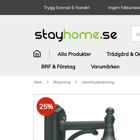
Trygg Svensk E-handel
Ingen fakturaavg
Hoppa
till
innehållet
Sök
Alla Produkter
Trädgård & Od
BRF & Företag
Varumärken
Hem
Belysning
Utomhusbelysning
Hoppa
till
25%
slutet
av
bildgalleriet