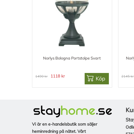
Norlys Bologna Portstolpe Svart
Norl
1118 kr
1490 kr
2145 kr
Köp
Ku
Sta
Vi är en e-handelsbutik som säljer
Odli
heminredning på nätet. Vårt