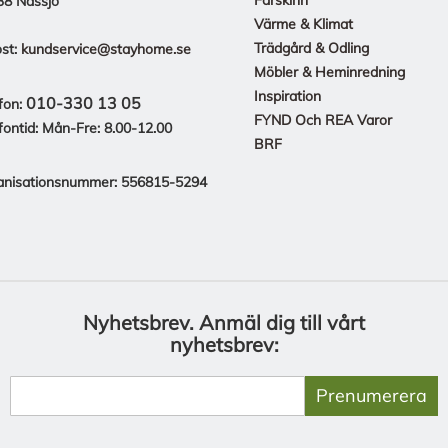
38 Nässjö
Värme & Klimat
Trädgård & Odling
st:
kundservice@stayhome.se
Möbler & Heminredning
Inspiration
010-330 13 05
fon:
FYND Och REA Varor
fontid: Mån-Fre: 8.00-12.00
BRF
anisationsnummer: 556815-5294
Nyhetsbrev.
Anmäl dig till vårt
nyhetsbrev:
Prenumerera