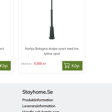
art
Norlys Bologna stolpe svart med tre
lyktor opal
6386 kr
8515 kr
Köp
Köp
Stayhome.se
Produktinformation
Leveransinformation
Handla och betala som