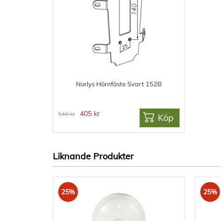
Norlys Hörnfäste Svart 152B
405 kr
540 kr
Köp
Liknande Produkter
25%
25%