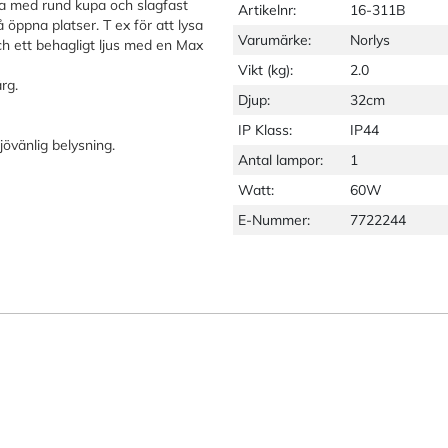
pa med rund kupa och slagfast
Artikelnr:
16-311B
 öppna platser. T ex för att lysa
Varumärke:
Norlys
och ett behagligt ljus med en Max
Vikt (kg):
2.0
rg.
Djup:
32cm
IP Klass:
IP44
jövänlig belysning.
Antal lampor:
1
Watt:
60W
E-Nummer:
7722244