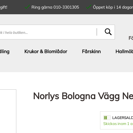
ift!
Ring gärna 010-3301305
Öppet köp i 14 dagar
SÖK
F
ling
Krukor & Blomlådor
Fårskinn
Hallmöb
Norlys Bologna Vägg Ne
LAGERSAL
Skickas inom 1 