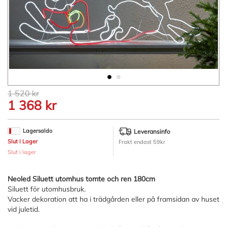
Hoppa
1 520 kr
till
1 368 kr
början
av
bildgalleriet
Lagersaldo
Leveransinfo
Slut I Lager
Frakt endast 59kr
Slut i lager
Neoled Siluett utomhus tomte och ren 180cm
Siluett för utomhusbruk.
Vacker dekoration att ha i trädgården eller på framsidan av huset
vid juletid.