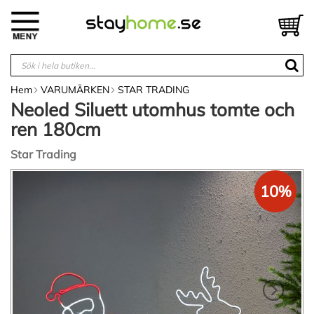
Hoppa
till
V
innehållet
Hem
VARUMÄRKEN
STAR TRADING
Neoled Siluett utomhus tomte och
ren 180cm
Star Trading
Hoppa
10%
till
slutet
av
bildgalleriet