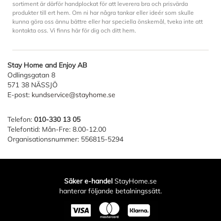
sortiment är därför handplockat för att leverera bra och prisvärda
produkter till ert hem. Om ni har några tankar eller ideér som skulle
kunna göra oss ännu bättre eller har speciella önskemål, tveka inte att
kontakta oss. Vi finns här för dig och ditt hem.
Stay Home and Enjoy AB
Odlingsgatan 8
571 38 NÄSSJÖ
E-post:
kundservice@stayhome.se
Telefon:
010-330 13 05
Telefontid: Mån-Fre: 8.00-12.00
Organisationsnummer: 556815-5294
Säker e-handel
StayHome.se
hanterar följande betalningssätt.