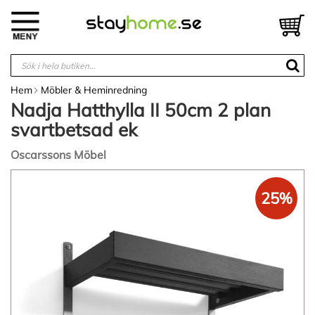
Hoppa
till
V
innehållet
Hem
Möbler & Heminredning
Nadja Hatthylla II 50cm 2 plan
svartbetsad ek
Oscarssons Möbel
Hoppa
till
25%
slutet
av
bildgalleriet