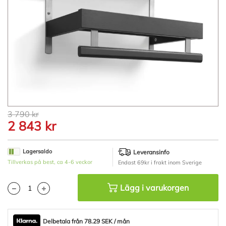
Hoppa
3 790 kr
till
2 843 kr
början
av
bildgalleriet
Lagersaldo
Leveransinfo
Tillverkas på best, ca 4-6 veckor
Endast 69kr i frakt inom Sverige
Lägg i varukorgen
Delbetala från 78.29 SEK / mån