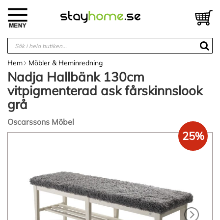
Hoppa
till
V
innehållet
Hem
Möbler & Heminredning
Nadja Hallbänk 130cm
vitpigmenterad ask fårskinnslook
grå
Oscarssons Möbel
25%
Hoppa
till
slutet
av
bildgalleriet