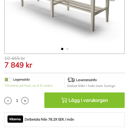
Hoppa
10 465 kr
till
7 849 kr
början
av
bildgalleriet
Lagersaldo
Leveransinfo
Tillverkas på best, ca 4-6 veckor
Endast 69kr i frakt inom Sverige
Lägg i varukorgen
Delbetala från 78.29 SEK / mån