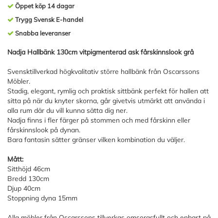
Öppet köp 14 dagar
Trygg Svensk E-handel
Snabba leveranser
Nadja Hallbänk 130cm vitpigmenterad ask fårskinnslook grå
Svensktillverkad högkvalitativ större hallbänk från Oscarssons
Möbler.
Stadig, elegant, rymlig och praktisk sittbänk perfekt för hallen att
sitta på när du knyter skorna, går givetvis utmärkt att använda i
alla rum där du vill kunna sätta dig ner.
Nadja finns i fler färger på stommen och med fårskinn eller
fårskinnslook på dynan.
Bara fantasin sätter gränser vilken kombination du väljer.
Mått:
Sitthöjd 46cm
Bredd 130cm
Djup 40cm
Stoppning dyna 15mm
Alla möbler från Oscarssons tillverkas omsorgsfullt och enbart på