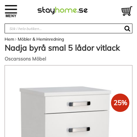
Hoppa
till
V
innehållet
Hem
Möbler & Heminredning
Nadja byrå smal 5 lådor vitlack
Oscarssons Möbel
Hoppa
till
slutet
av
bildgalleriet
25%