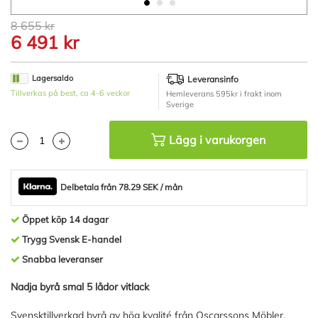
Hoppa
8 655 kr
till
6 491 kr
början
av
bildgalleriet
Lagersaldo
Leveransinfo
Tillverkas på best, ca 4-6 veckor
Hemleverans 595kr i frakt inom
Sverige
Lägg i varukorgen
Delbetala från 78.29 SEK / mån
Öppet köp 14 dagar
Trygg Svensk E-handel
Snabba leveranser
Nadja byrå smal 5 lådor vitlack
Svensktillverkad byrå av hög kvalité från Oscarssons Möbler.