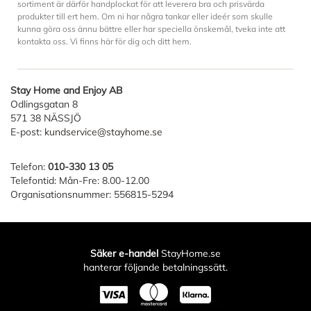
sortiment är därför handplockat för att leverera bra och prisvärda
produkter till ert hem. Om ni har några tankar eller ideér som skulle
kunna göra oss ännu bättre eller har speciella önskemål, tveka inte att
kontakta oss. Vi finns här för dig och ditt hem.
Stay Home and Enjoy AB
Odlingsgatan 8
571 38 NÄSSJÖ
E-post:
kundservice@stayhome.se
Telefon:
010-330 13 05
Telefontid: Mån-Fre: 8.00-12.00
Organisationsnummer: 556815-5294
Säker e-handel
StayHome.se
hanterar följande betalningssätt.