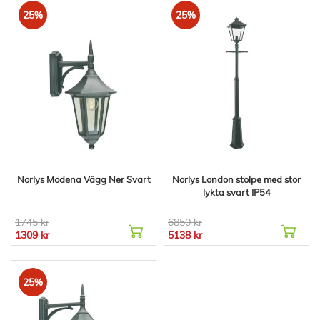
25%
25%
Norlys Modena Vägg Ner Svart
Norlys London stolpe med stor
lykta svart IP54
1745 kr
6850 kr
1309 kr
5138 kr
25%