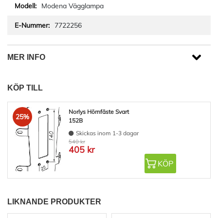
Modena Vägglampa
7722256
MER INFO
KÖP TILL
Norlys Hörnfäste Svart
25%
152B
Skickas inom 1-3 dagar
540 kr
405 kr
KÖP
LIKNANDE PRODUKTER