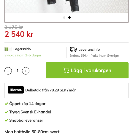
Hoppa
3 175 kr
till
2 540 kr
början
av
bildgalleriet
Lagersaldo
Leveransinfo
Skickas inom 2-5 dagar
Endast 69kr i frakt inom Sverige
Lägg i varukorgen
Delbetala från 78.29 SEK / mån
Öppet köp 14 dagar
Trygg Svensk E-handel
Snabba leveranser
Moa hatthylla 50-80cm svart