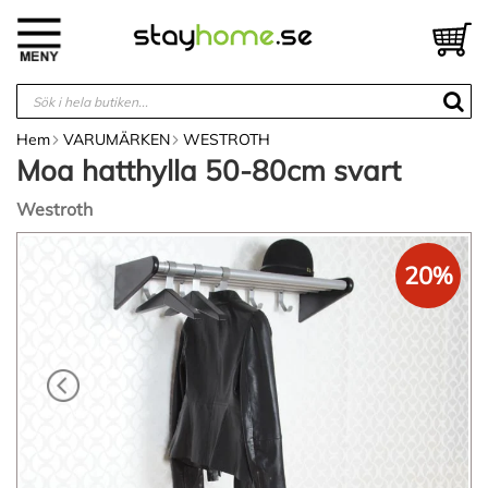
Hoppa
till
V
innehållet
Hem
VARUMÄRKEN
WESTROTH
Moa hatthylla 50-80cm svart
Westroth
Hoppa
till
20%
slutet
av
bildgalleriet