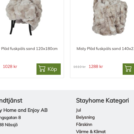
y Pläd fuskpäls sand 120x180cm
Misty Pläd fuskpäls sand 140x
1028 kr
1288 kr
1610 kr
Köp
ndtjänst
Stayhome Kategori
y Home and Enjoy AB
Jul
Belysning
ngsgatan 8
Fårskinn
38 Nässjö
Värme & Klimat