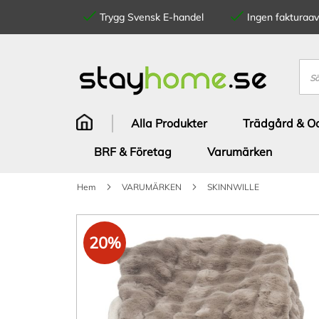
Trygg Svensk E-handel
Ingen fakturaavg
Hoppa
till
innehållet
Sök
Alla Produkter
Trädgård & Od
BRF & Företag
Varumärken
Hem
VARUMÄRKEN
SKINNWILLE
Hoppa
till
20%
slutet
av
bildgalleriet