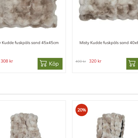
y Kudde fuskpäls sand 45x45cm
Misty Kudde fuskpäls sand 40
308 kr
320 kr
400 kr
Köp
20%