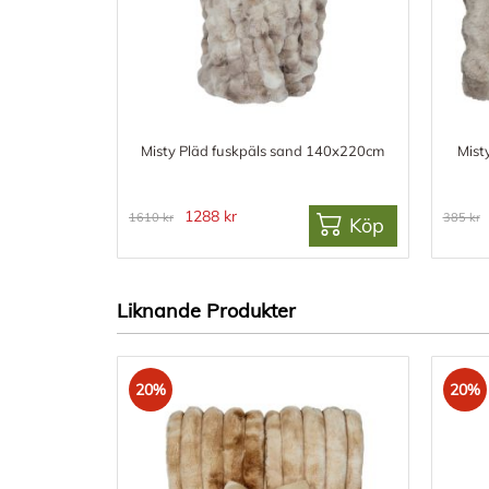
Misty Pläd fuskpäls sand 140x220cm
Mist
1288 kr
1610 kr
385 kr
Köp
Liknande Produkter
20%
20%