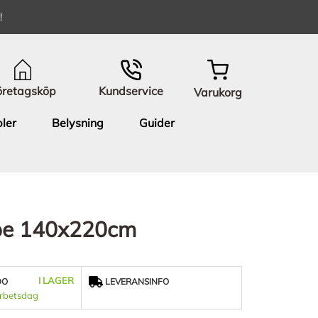
!
öretagsköp
Kundservice
Varukorg
ler
Belysning
Guider
upe 140x220cm
I LAGER
DO
LEVERANSINFO
arbetsdag