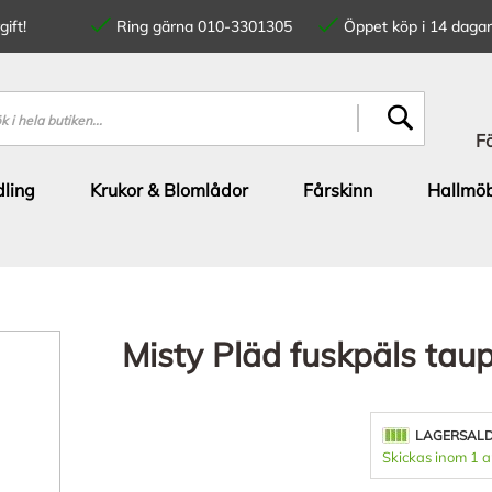
ift!
Ring gärna 010-3301305
Öppet köp i 14 dagar
SÖK
F
ling
Krukor & Blomlådor
Fårskinn
Hallmöb
Misty Pläd fuskpäls ta
LAGERSAL
Skickas inom 1 