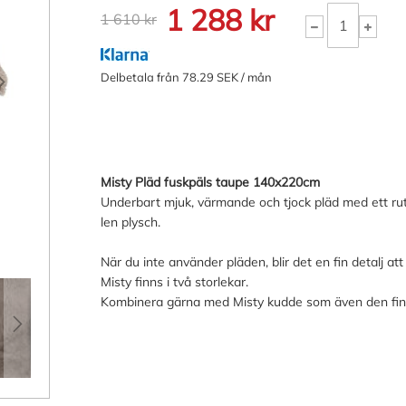
1 288 kr
1 610 kr
Delbetala från 78.29 SEK / mån
Misty Pläd fuskpäls taupe 140x220cm
Underbart mjuk, värmande och tjock pläd med ett ru
len plysch.
När du inte använder pläden, blir det en fin detalj at
Misty finns i två storlekar.
Kombinera gärna med Misty kudde som även den finns 