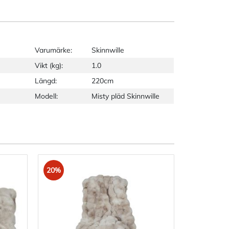
Varumärke:
Skinnwille
Vikt (kg):
1.0
Längd:
220cm
Modell:
Misty pläd Skinnwille
20%