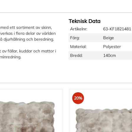
Teknisk Data
med ett sortiment av skinn,
Artikelnr:
63-KF1821481
lverkas i flera delar av världen
Färg:
Beige
å djurhållning och beredning.
Material:
Polyester
 av fällar, kuddar och mattor i
Bredd:
140cm
minredning.
20%