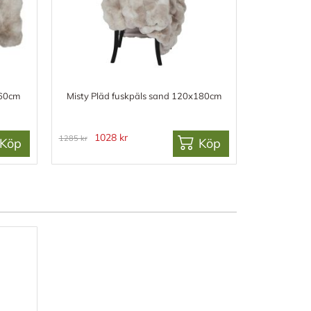
x60cm
Misty Pläd fuskpäls sand 120x180cm
1028 kr
1285 kr
Köp
Köp