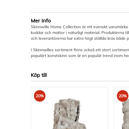
Hoppa
till
början
av
Mer Info
bildgalleriet
Skinnwille Home Collection är ett svenskt varumärke 
kuddar och mattor i naturligt material. Produkterna til
och leverantörerna har extra högt ställda krav både p
I Skinnwilles sortiment finns också ett stort sortiment
populärt konstskinn som är en populär trend inom he
Köp till
20%
20%