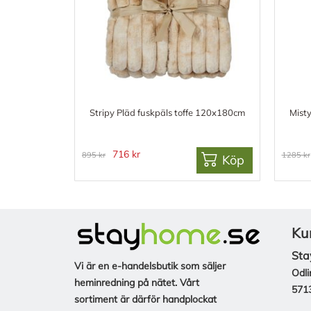
Stripy Pläd fuskpäls toffe 120x180cm
Mist
716 kr
895 kr
1285 kr
Köp
Ku
Sta
Vi är en e-handelsbutik som säljer
Odli
heminredning på nätet. Vårt
571
sortiment är därför handplockat