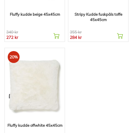
Fluffy kudde beige 45x45cm
Stripy Kudde fuskpäls toffe
45x45cm
340 kr
355 kr
272 kr
284 kr
20%
Fluffy kudde offwhite 45x45cm