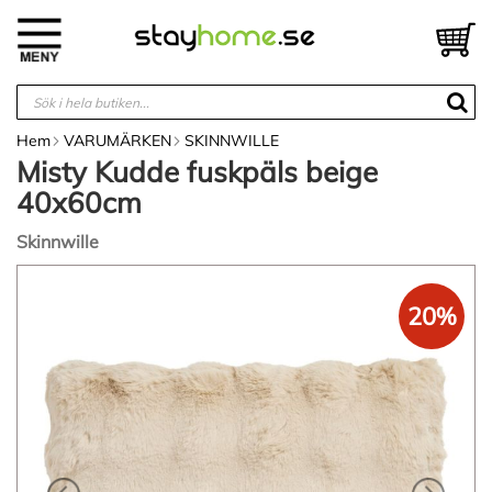
Hoppa
till
V
innehållet
Hem
VARUMÄRKEN
SKINNWILLE
Misty Kudde fuskpäls beige
40x60cm
Skinnwille
Hoppa
till
20%
slutet
av
bildgalleriet