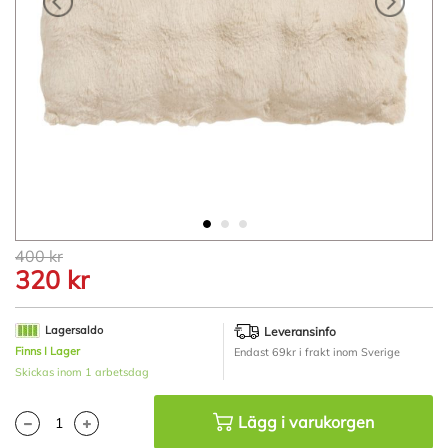
Hoppa
400 kr
till
320 kr
början
av
bildgalleriet
Lagersaldo
Leveransinfo
Finns I Lager
Endast 69kr i frakt inom Sverige
Skickas inom 1 arbetsdag
Lägg i varukorgen