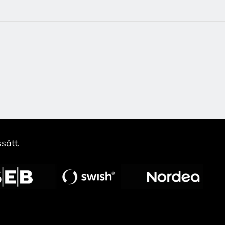
sätt.