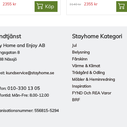
2355 kr
2355 kr
3140 kr
Köp
ndtjänst
Stayhome Kategori
y Home and Enjoy AB
Jul
Belysning
ngsgatan 8
Fårskinn
38 Nässjö
Värme & Klimat
Trädgård & Odling
st:
kundservice@stayhome.se
Möbler & Heminredning
Inspiration
010-330 13 05
fon:
FYND Och REA Varor
fontid: Mån-Fre: 8.00-12.00
BRF
anisationsnummer: 556815-5294