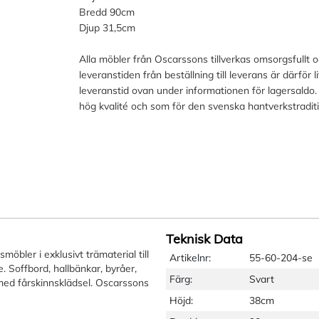
Bredd 90cm
Djup 31,5cm
Alla möbler från Oscarssons tillverkas omsorgsfullt 
leveranstiden från beställning till leverans är därför 
leveranstid ovan under informationen för lagersaldo.
hög kvalité och som för den svenska hantverkstradit
Teknisk Data
öbler i exklusivt trämaterial till
Artikelnr:
55-60-204-se
 Soffbord, hallbänkar, byråer,
Färg:
Svart
l med fårskinnsklädsel. Oscarssons
Höjd:
38cm