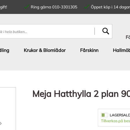
ift!
Ring gärna 010-3301305
Öppet köp i 14 dagar
SÖK
F
ling
Krukor & Blomlådor
Fårskinn
Hallmöb
Meja Hatthylla 2 plan 9
LAGERSAL
Tillverkas på bes