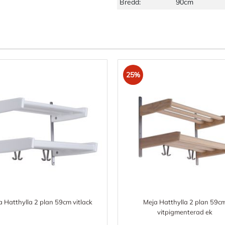
Bredd:
90cm
25%
a Hatthylla 2 plan 59cm vitlack
Meja Hatthylla 2 plan 59c
vitpigmenterad ek