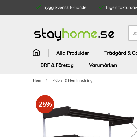
Trygg Svensk E-handel
Ingen fakturaavg
Hoppa
till
innehållet
Sök
Alla Produkter
Trädgård & Od
BRF & Företag
Varumärken
Hem
Möbler & Heminredning
Hoppa
till
25%
slutet
av
bildgalleriet