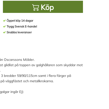
Köp
Öppet köp 14 dagar
Trygg Svensk E-handel
Snabba leveranser
från Oscarssons Möbler.
äst glidlist på toppen av galghållaren som skyddar mot
.
i 3 bredder 59/90/115cm samt i flera färger på
på väggfästet och metallkrokarna.
galgar ingår EJ)