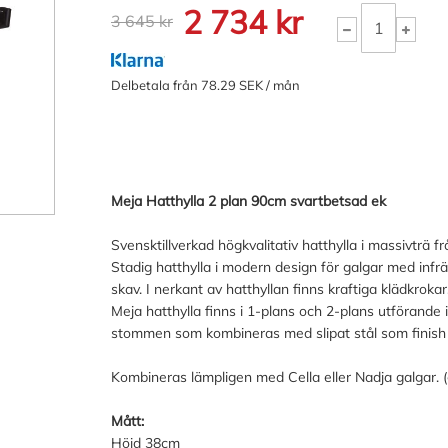
2 734 kr
3 645 kr
Delbetala från 78.29 SEK / mån
Meja Hatthylla 2 plan 90cm svartbetsad ek
Svensktillverkad högkvalitativ hatthylla i massivträ 
Stadig hatthylla i modern design för galgar med infr
skav. I nerkant av hatthyllan finns kraftiga klädkrokar
Meja hatthylla finns i 1-plans och 2-plans utförande 
stommen som kombineras med slipat stål som finish 
Kombineras lämpligen med Cella eller Nadja galgar. (
Mått:
Höjd 38cm