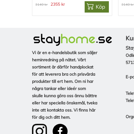
2355 kr
3140 kr
3140 kr
Köp
Ku
Sta
Vi är en e-handelsbutik som säljer
Odli
heminredning på nätet. Vårt
571
sortiment är därför handplockat
för att leverera bra och prisvärda
E-po
produkter till ert hem. Om ni har
några tankar eller ideér som
Tele
skulle kunna göra oss ännu bättre
Tele
eller har speciella önskemål, tveka
inte att kontakta oss. Vi finns här
Org
för dig och ditt hem.