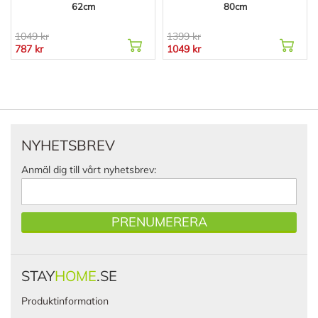
62cm
80cm
1049 kr
1399 kr
787 kr
1049 kr
NYHETSBREV
Anmäl dig till vårt nyhetsbrev:
PRENUMERERA
STAY
HOME
.SE
Produktinformation