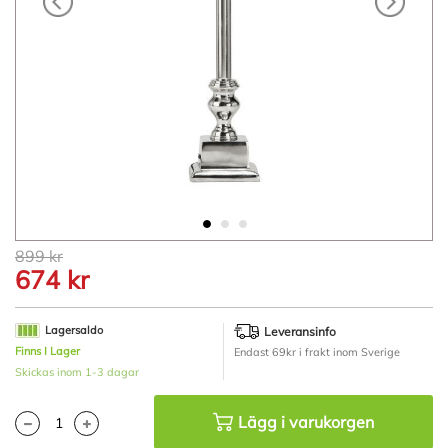
Hoppa
899 kr
till
674 kr
början
av
bildgalleriet
Lagersaldo
Leveransinfo
Finns I Lager
Endast 69kr i frakt inom Sverige
Skickas inom 1-3 dagar
Lägg i varukorgen