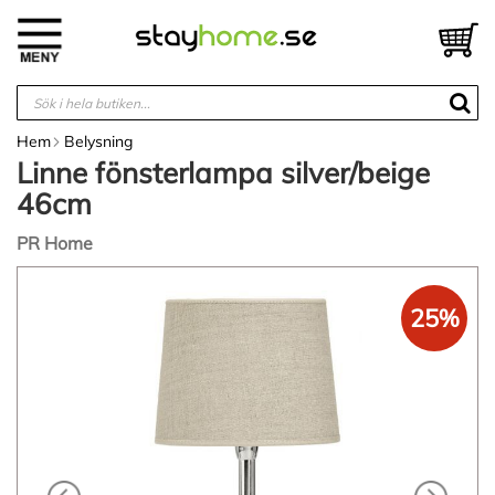
Hoppa
till
V
innehållet
Hem
Belysning
Linne fönsterlampa silver/beige
46cm
PR Home
Hoppa
till
25%
slutet
av
bildgalleriet