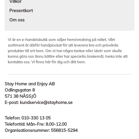
Villkor
Presentkort
Om oss
Vi är en e-handelsbutik som säljer heminredning på nätet. Vårt
sortiment är därför handplockat för att leverera bra och prisvärda
produkter till ert hem. Om ni har några tankar eller ideér som skulle
kunna göra oss ännu bättre eller har speciella önskemål, tveka inte att
kontakta oss. Vi finns här för dig och ditt hem.
Stay Home and Enjoy AB
Odlingsgatan 8
571 38 NÄSSJÖ
E-post:
kundservice@stayhome.se
Telefon:
010-330 13 05
Telefontid: Mån-Fre: 8.00-12.00
Organisationsnummer: 556815-5294