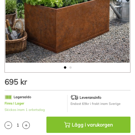
Hoppa
695 kr
till
början
av
Lagersaldo
Leveransinfo
bildgalleriet
Finns I Lager
Endast 69kr i frakt inom Sverige
Skickas inom 1 arbetsdag
Lägg i varukorgen