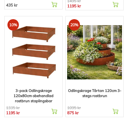
1495 kr
435 kr
1195 kr
10%
20%
3-pack Odlingskrage
Odlingskrage Tårtan 120cm 3-
120x80cm obehandlad
stegs rostbrun
rostbrun staplingsbar
1335 kr
1095 kr
1195 kr
875 kr