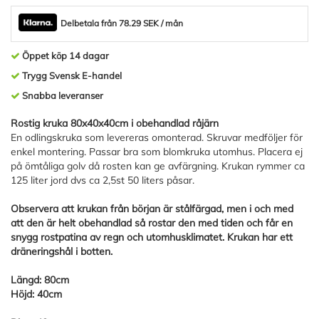
Delbetala från 78.29 SEK / mån
Öppet köp 14 dagar
Trygg Svensk E-handel
Snabba leveranser
Rostig kruka 80x40x40cm i obehandlad råjärn
En odlingskruka som levereras omonterad. Skruvar medföljer för
enkel montering. Passar bra som blomkruka utomhus. Placera ej
på ömtåliga golv då rosten kan ge avfärgning. Krukan rymmer ca
125 liter jord dvs ca 2,5st 50 liters påsar.
Observera att krukan från början är stålfärgad, men i och med
att den är helt obehandlad så rostar den med tiden och får en
snygg rostpatina av regn och utomhusklimatet. Krukan har ett
dräneringshål i botten.
Längd: 80cm
Höjd: 40cm