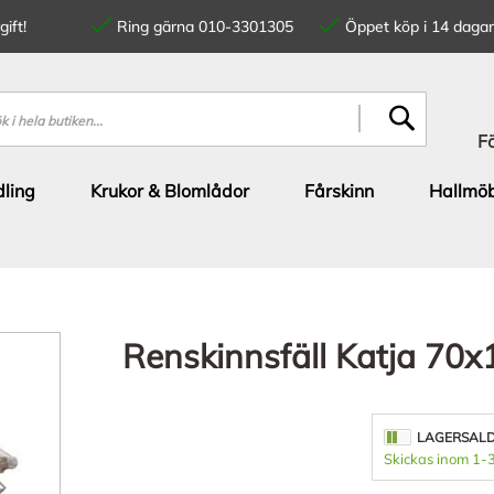
ift!
Ring gärna 010-3301305
Öppet köp i 14 dagar
SÖK
F
ling
Krukor & Blomlådor
Fårskinn
Hallmöb
Renskinnsfäll Katja 70
LAGERSAL
Skickas inom 1-