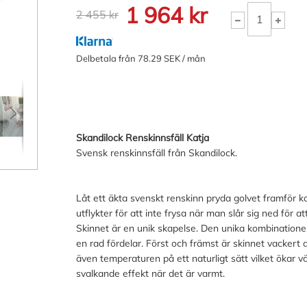
1 964 kr
2 455 kr
Delbetala från 78.29 SEK / mån
Skandilock Renskinnsfäll Katja
Svensk renskinnsfäll från Skandilock.
Låt ett äkta svenskt renskinn pryda golvet framför k
utflykter för att inte frysa när man slår sig ned för a
Skinnet är en unik skapelse. Den unika kombinatione
en rad fördelar. Först och främst är skinnet vackert a
även temperaturen på ett naturligt sätt vilket ökar v
svalkande effekt när det är varmt.