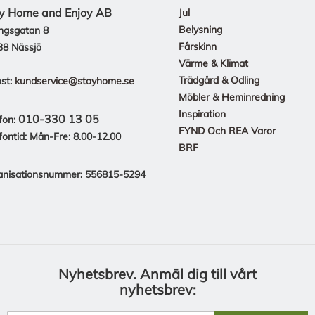
y Home and Enjoy AB
Jul
Belysning
ngsgatan 8
Fårskinn
38 Nässjö
Värme & Klimat
Trädgård & Odling
st:
kundservice@stayhome.se
Möbler & Heminredning
Inspiration
010-330 13 05
fon:
FYND Och REA Varor
fontid: Mån-Fre: 8.00-12.00
BRF
anisationsnummer: 556815-5294
Nyhetsbrev.
Anmäl dig till vårt
nyhetsbrev: