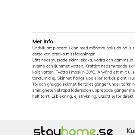
Mer Info
Undvik att placera skinn med mörkare baksida på ljus
detta kan orsaka missfärgningar.
Lätt nedsmutsade skinn: skaka, vädra och dammsug r
svamp och ljummet vatten. Kraftigt nedsmutsade ski
kallt vatten. Tvätta i maskin 30°C. Använd ett milt u
torktumla ej. Skinnet hängs upp eller torkas plant i 
Töj och gnugga skinnet flertalet gånger under torkni
smidigheten skrapa lädersidan upprepade gånger me
helt torrt. Ej blekning, ej strykning. Utsätt ej för direkt
Ku