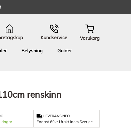
!
öretagsköp
Kundservice
Varukorg
ler
Belysning
Guider
x110cm renskinn
DO
LEVERANSINFO
3 dagar
Endast 69kr i frakt inom Sverige