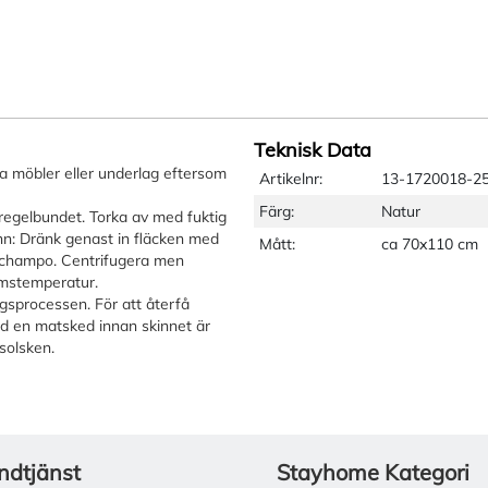
Teknisk Data
a möbler eller underlag eftersom
Artikelnr:
13-1720018-2
Färg:
Natur
egelbundet. Torka av med fuktig
nn: Dränk genast in fläcken med
Mått:
ca 70x110 cm
llschampo. Centrifugera men
rumstemperatur.
ngsprocessen. För att återfå
d en matsked innan skinnet är
 solsken.
ndtjänst
Stayhome Kategori