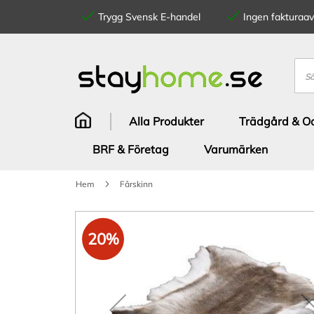
Trygg Svensk E-handel
Ingen fakturaavg
Hoppa
till
innehållet
Sök
Alla Produkter
Trädgård & Od
BRF & Företag
Varumärken
Hem
Fårskinn
Hoppa
till
20%
slutet
av
bildgalleriet