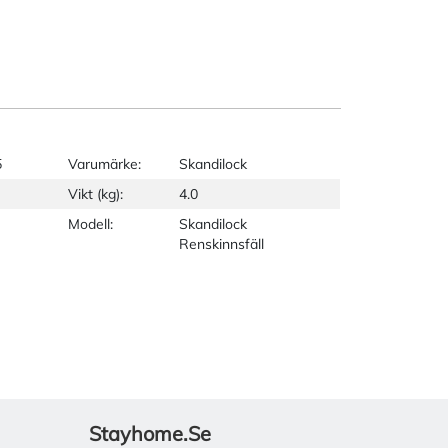
5
Varumärke:
Skandilock
Vikt (kg):
4.0
Modell:
Skandilock
Renskinnsfäll
Stayhome.se