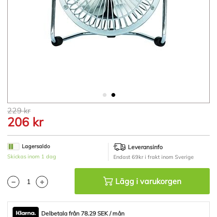
Hoppa
229 kr
till
206 kr
början
av
bildgalleriet
Lagersaldo
Leveransinfo
Skickas inom 1 dag
Endast 69kr i frakt inom Sverige
Lägg i varukorgen
Delbetala från 78.29 SEK / mån