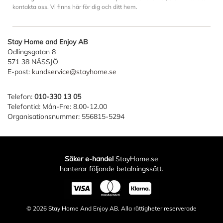
kontakta oss. Vi finns här för dig och ditt hem.
Stay Home and Enjoy AB
Odlingsgatan 8
571 38 NÄSSJÖ
E-post:
kundservice@stayhome.se
Telefon:
010-330 13 05
Telefontid: Mån-Fre: 8.00-12.00
Organisationsnummer: 556815-5294
Säker e-handel
StayHome.se
hanterar följande betalningssätt.
© 2026
Stay Home And Enjoy AB
. Alla rättigheter reserverade