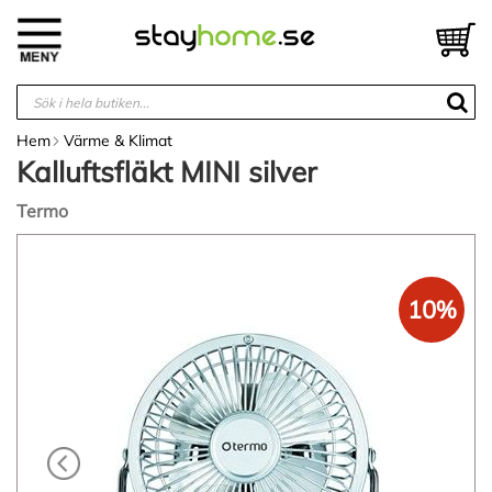
Hoppa
till
V
innehållet
Hem
Värme & Klimat
Kalluftsfläkt MINI silver
Termo
Hoppa
till
slutet
10%
av
bildgalleriet