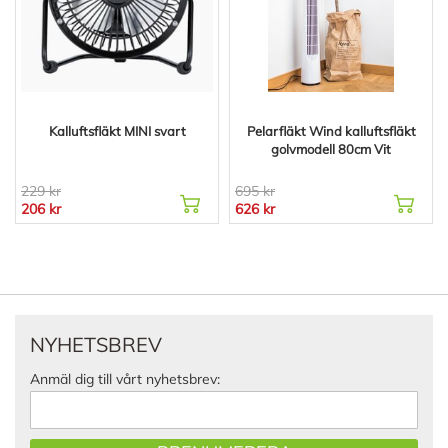
Kalluftsfläkt MINI svart
Pelarfläkt Wind kalluftsfläkt
golvmodell 80cm Vit
229 kr
695 kr
206 kr
626 kr
NYHETSBREV
Anmäl dig till vårt nyhetsbrev: