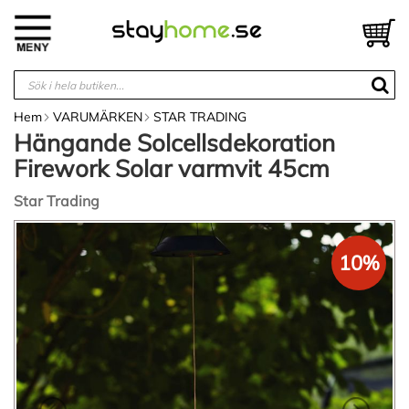
Hoppa
till
V
innehållet
Hem
VARUMÄRKEN
STAR TRADING
Hängande Solcellsdekoration
Firework Solar varmvit 45cm
Star Trading
Hoppa
till
10%
slutet
av
bildgalleriet