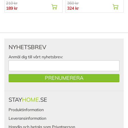
210 kr
360 kr
189 kr
324 kr
NYHETSBREV
Anmäl dig till vårt nyhetsbrev:
PRENUMERERA
STAY
HOME
.SE
Produktinformation
Leveransinformation
Handla och betala som Privatperson