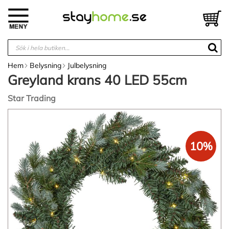
Hoppa
till
V
innehållet
Hem
Belysning
Julbelysning
Greyland krans 40 LED 55cm
Star Trading
Hoppa
till
slutet
10%
av
bildgalleriet