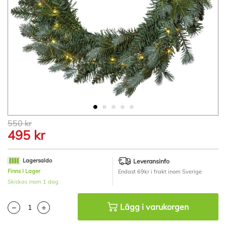
Hoppa
550 kr
till
495 kr
början
av
bildgalleriet
Lagersaldo
Leveransinfo
Finns I Lager
Endast 69kr i frakt inom Sverige
Skickas inom 1 dag
Lägg i varukorgen