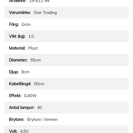
19-612-94
Star Trading
Grön
1.0
Plast
55cm
8cm
50cm
0,40W
40
Brytare i timmer
4,5V