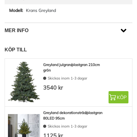
Krans Greyland
MER INFO
KÖP TILL
Greyland julgran/plastgran 210cm
grön
Skickas inom 1-3 dagar
3540 kr
KÖP
Greyland dekorationsträd/plastgran
80LED 95cm
Skickas inom 1-3 dagar
1125 kr