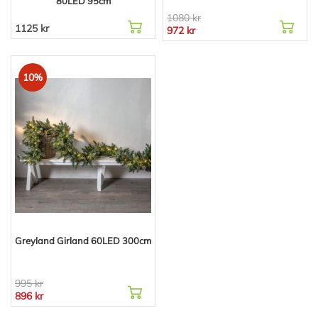
80LED 95cm
1080 kr
1125 kr
972 kr
10%
Greyland Girland 60LED 300cm
995 kr
896 kr