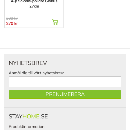
4-p Solcells-pollare Globus
27cm
300 kr
270 kr
NYHETSBREV
Anmäl dig till vårt nyhetsbrev:
PRENUMERERA
STAY
HOME
.SE
Produktinformation