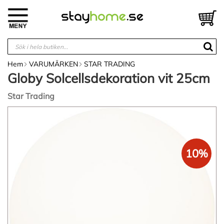
Hoppa
till
V
innehållet
Hem
VARUMÄRKEN
STAR TRADING
Globy Solcellsdekoration vit 25cm
Star Trading
Hoppa
till
slutet
av
10%
bildgalleriet