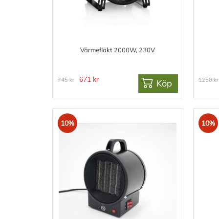
Värmefläkt 2000W, 230V
671 kr
745 kr
1250 kr
Köp
10%
10%