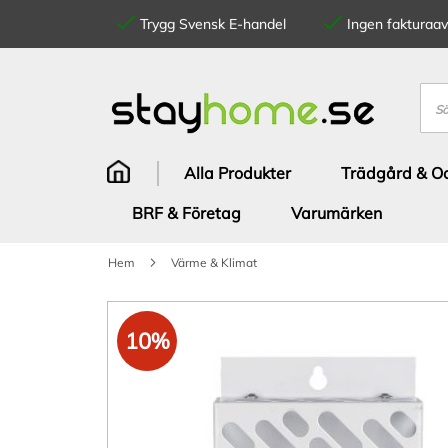
Trygg Svensk E-handel
Ingen fakturaavg
Hoppa
till
innehållet
Sök
Alla Produkter
Trädgård & Od
BRF & Företag
Varumärken
Hem
Värme & Klimat
Hoppa
till
10%
slutet
av
bildgalleriet