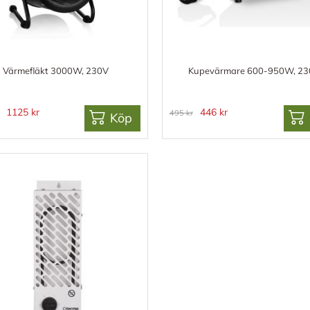
Värmefläkt 3000W, 230V
Kupevärmare 600-950W, 2
1125 kr
446 kr
495 kr
Köp