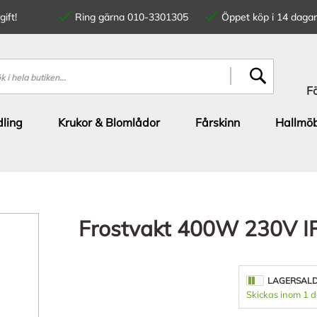
ift!
Ring gärna 010-3301305
Öppet köp i 14 dagar
SÖK
F
ling
Krukor & Blomlådor
Fårskinn
Hallmöb
Frostvakt 400W 230V I
LAGERSAL
Skickas inom 1 