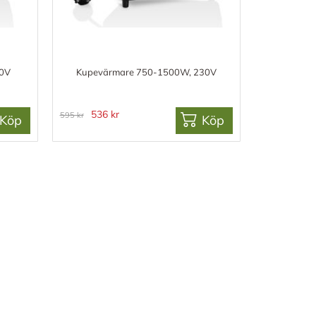
30V
Kupevärmare 750-1500W, 230V
536 kr
595 kr
Köp
Köp