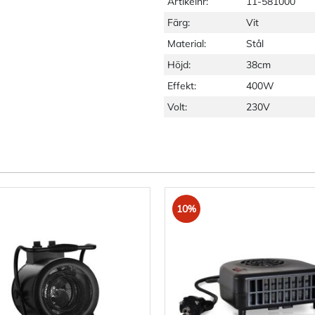
Artikelnr:
11-581000
Färg:
Vit
Material:
Stål
Höjd:
38cm
Effekt:
400W
Volt:
230V
10%