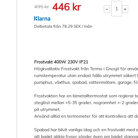
446 kr
495 kr
Delbetala från 78.29 SEK / mån
Frostvakt 400W 230V IP21
Högkvalitativ Frostvakt från Termo i Gnosjö för använd
rumstemperatur utan endast hålla utrymmet säkert frå
pumphus, växthus, spabad, vattenmätare, garage, fö
Frostvakten har en bimetalltermostat som reglerar t
steglöst mellan +5-35 grader, nogrannhet +-2 grad
på utrymmet.
Använd alltid en termometer för att kontrollera att d
Spabad har blivit vanliga idag och en frostvakt me
att badet aldrig fryser sönder även om badet stannar