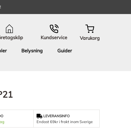
!
öretagsköp
Kundservice
Varukorg
ler
Belysning
Guider
P21
DO
LEVERANSINFO
dag
Endast 69kr i frakt inom Sverige