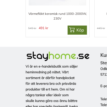
Värmefläkt keramisk rund 1000-2000W,
230V
491 kr
545 kr
445 kr
Köp
Ku
Sta
Vi är en e-handelsbutik som säljer
Odli
heminredning på nätet. Vårt
571
sortiment är därför handplockat
för att leverera bra och prisvärda
E-po
produkter till ert hem. Om ni har
några tankar eller ideér som
Tele
skulle kunna göra oss ännu bättre
Tele
eller har speciella önskemål, tveka