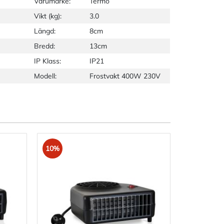
Varumärke:
Termo
Vikt (kg):
3.0
Längd:
8cm
Bredd:
13cm
IP Klass:
IP21
Modell:
Frostvakt 400W 230V
10%