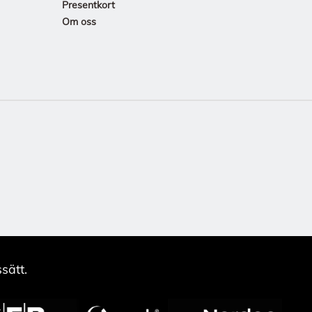
Presentkort
Om oss
sätt.