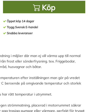
Köp
Öppet köp 14 dagar
Trygg Svensk E-handel
Snabba leveranser
ning i miljöer där man ej vill värma upp till normal
n frost eller sönderfrysning. tex. Friggebodar,
rråd, husvagnar och båtar.
emperaturen efter inställningen man gör på vredet
er C beroende på omgivande temperatur och storlek
u har rätt temperatur i utrymmet.
d egen strömmatning, placerad i motorrummet säkrar
 pga trasiga pumpar eller värmare, perfekt för tryggt