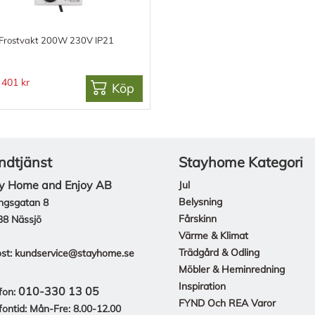
Frostvakt 200W 230V IP21
401 kr
Köp
ndtjänst
Stayhome Kategori
y Home and Enjoy AB
Jul
Belysning
ngsgatan 8
Fårskinn
38 Nässjö
Värme & Klimat
Trädgård & Odling
st:
kundservice@stayhome.se
Möbler & Heminredning
Inspiration
010-330 13 05
fon:
FYND Och REA Varor
fontid: Mån-Fre: 8.00-12.00