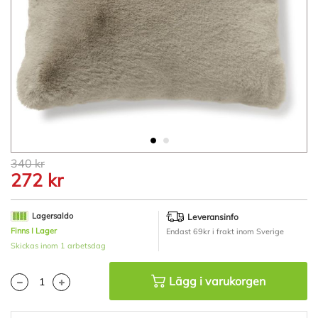
Hoppa
340 kr
till
272 kr
början
av
bildgalleriet
Lagersaldo
Leveransinfo
Finns I Lager
Endast 69kr i frakt inom Sverige
Skickas inom 1 arbetsdag
Lägg i varukorgen