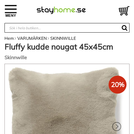
Hoppa
till
V
innehållet
Hem
VARUMÄRKEN
SKINNWILLE
Fluffy kudde nougat 45x45cm
Skinnwille
Hoppa
till
slutet
20%
av
bildgalleriet