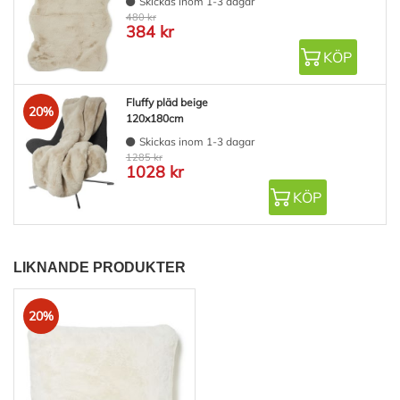
Skickas inom 1-3 dagar
480 kr
384 kr
KÖP
Fluffy pläd beige
20%
120x180cm
Skickas inom 1-3 dagar
1285 kr
1028 kr
KÖP
LIKNANDE PRODUKTER
20%