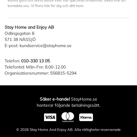
kunna göra oss ännu bättre eller har speciella önskemål, tveka inte att
kontakta oss. Vi finns här för dig och ditt hem.
Stay Home and Enjoy AB
Odlingsgatan 8
571 38 NÄSSJÖ
E-post:
kundservice@stayhome.se
Telefon:
010-330 13 05
Telefontid: Mån-Fre: 8.00-12.00
Organisationsnummer: 556815-5294
Säker e-handel
StayHome.se
hanterar följande betalningssätt.
© 2026
Stay Home And Enjoy AB
. Alla rättigheter reserverade