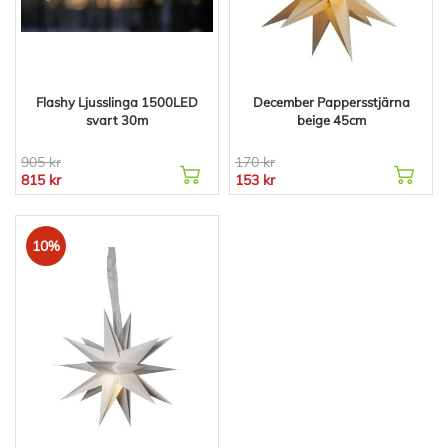
Flashy Ljusslinga 1500LED
December Pappersstjärna
svart 30m
beige 45cm
905 kr
170 kr
815 kr
153 kr
10%