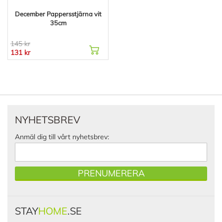
December Pappersstjärna vit
35cm
145 kr
131 kr
NYHETSBREV
Anmäl dig till vårt nyhetsbrev:
PRENUMERERA
STAY
HOME
.SE