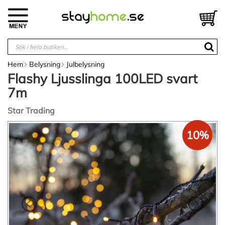
Hoppa
till
V
innehållet
Hem
Belysning
Julbelysning
Flashy Ljusslinga 100LED svart
7m
Star Trading
Hoppa
10%
till
slutet
av
bildgalleriet