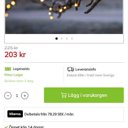
Hoppa
225 kr
till
203 kr
början
av
bildgalleriet
Lagersaldo
Leveransinfo
Finns I Lager
Endast 69kr i frakt inom Sverige
Skickas inom 1 dag
Lägg i varukorgen
Delbetala från 78.29 SEK / mån
Öppet köp 14 dagar