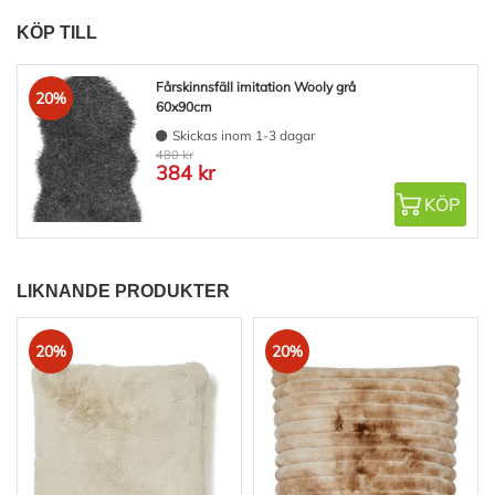
KÖP TILL
Fårskinnsfäll imitation Wooly grå
20%
60x90cm
Skickas inom 1-3 dagar
480 kr
384 kr
KÖP
LIKNANDE PRODUKTER
20%
20%