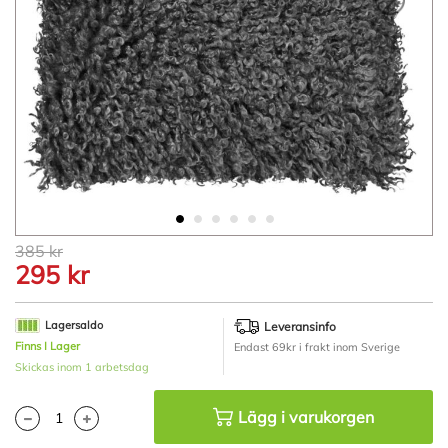
Hoppa
385 kr
till
295 kr
början
av
bildgalleriet
Lagersaldo
Leveransinfo
Finns I Lager
Endast 69kr i frakt inom Sverige
Skickas inom 1 arbetsdag
Lägg i varukorgen