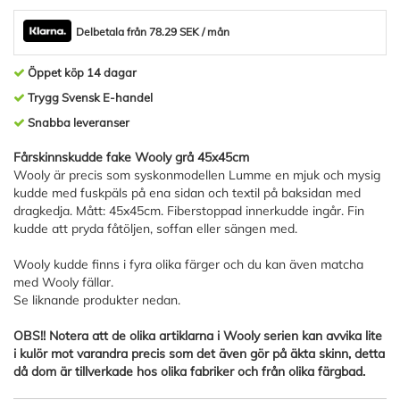
Delbetala från 78.29 SEK / mån
Öppet köp 14 dagar
Trygg Svensk E-handel
Snabba leveranser
Fårskinnskudde fake Wooly grå 45x45cm
Wooly är precis som syskonmodellen Lumme en mjuk och mysig
kudde med fuskpäls på ena sidan och textil på baksidan med
dragkedja. Mått: 45x45cm. Fiberstoppad innerkudde ingår. Fin
kudde att pryda fåtöljen, soffan eller sängen med.
Wooly kudde finns i fyra olika färger och du kan även matcha
med Wooly fällar.
Se liknande produkter nedan.
OBS!! Notera att de olika artiklarna i Wooly serien kan avvika lite
i kulör mot varandra precis som det även gör på äkta skinn, detta
då dom är tillverkade hos olika fabriker och från olika färgbad.