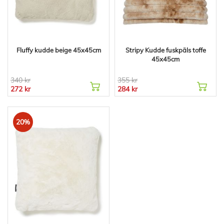
Fluffy kudde beige 45x45cm
Stripy Kudde fuskpäls toffe
45x45cm
340 kr
355 kr
272 kr
284 kr
20%