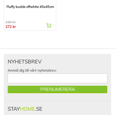
Fluffy kudde offwhite 45x45cm
340 kr
272 kr
NYHETSBREV
Anmäl dig till vårt nyhetsbrev:
PRENUMERERA
STAY
HOME
.SE