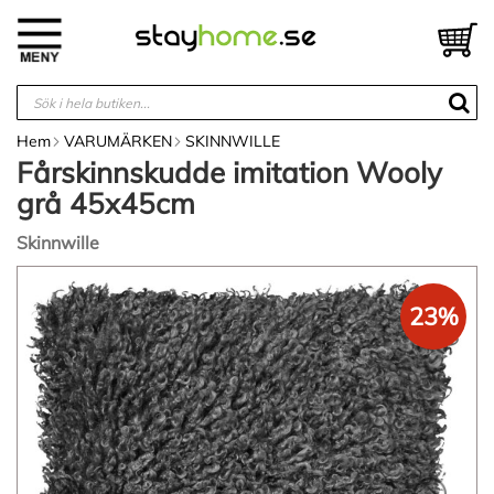
Hoppa
till
V
innehållet
Hem
VARUMÄRKEN
SKINNWILLE
Fårskinnskudde imitation Wooly
grå 45x45cm
Skinnwille
Hoppa
till
23%
slutet
av
bildgalleriet