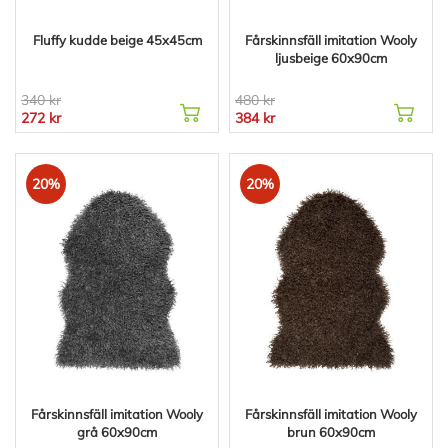
Fluffy kudde beige 45x45cm
Fårskinnsfäll imitation Wooly
ljusbeige 60x90cm
340 kr
480 kr
272 kr
384 kr
20%
20%
Fårskinnsfäll imitation Wooly
Fårskinnsfäll imitation Wooly
grå 60x90cm
brun 60x90cm