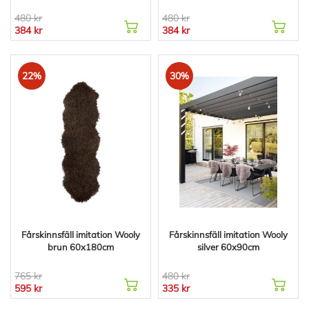
480 kr
480 kr
384 kr
384 kr
22%
30%
Fårskinnsfäll imitation Wooly
Fårskinnsfäll imitation Wooly
brun 60x180cm
silver 60x90cm
765 kr
480 kr
595 kr
335 kr