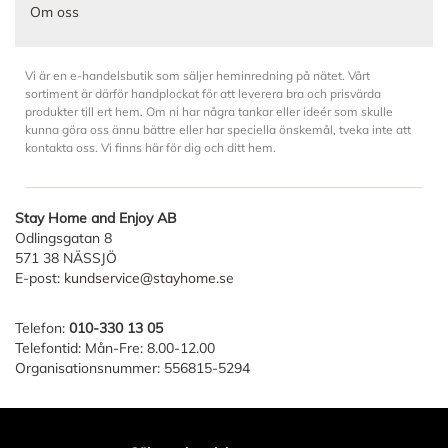
Om oss
Vi är en e-handelsbutik som säljer heminredning på nätet. Vårt
sortiment är därför handplockat för att leverera bra och prisvärda
produkter till ert hem. Om ni har några tankar eller ideér som skulle
kunna göra oss ännu bättre eller har speciella önskemål, tveka inte att
kontakta oss. Vi finns här för dig och ditt hem.
Stay Home and Enjoy AB
Odlingsgatan 8
571 38 NÄSSJÖ
E-post:
kundservice@stayhome.se
Telefon:
010-330 13 05
Telefontid: Mån-Fre: 8.00-12.00
Organisationsnummer: 556815-5294