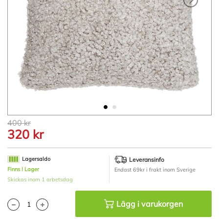
Hoppa
400 kr
till
320 kr
början
av
bildgalleriet
Lagersaldo
Leveransinfo
Finns I Lager
Endast 69kr i frakt inom Sverige
Skickas inom 1 arbetsdag
Lägg i varukorgen