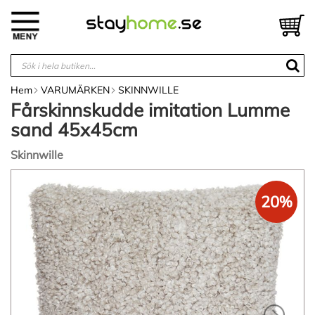
Hoppa
till
V
innehållet
Hem
VARUMÄRKEN
SKINNWILLE
Fårskinnskudde imitation Lumme
sand 45x45cm
Skinnwille
Hoppa
till
20%
slutet
av
bildgalleriet