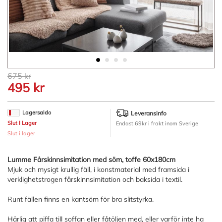
Hoppa
675 kr
till
495 kr
början
av
bildgalleriet
Lagersaldo
Leveransinfo
Slut I Lager
Endast 69kr i frakt inom Sverige
Slut i lager
Lumme Fårskinnsimitation med söm, toffe 60x180cm
Mjuk och mysigt krullig fäll, i konstmaterial med framsida i
verklighetstrogen fårskinnsimitation och baksida i textil.
Runt fällen finns en kantsöm för bra slitstyrka.
Härlig att piffa till soffan eller fåtöljen med, eller varför inte ha