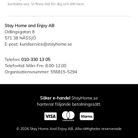
kontakta oss. Vi finns här för dig och ditt hem.
Stay Home and Enjoy AB
Odlingsgatan 8
571 38 NÄSSJÖ
E-post:
kundservice@stayhome.se
Telefon:
010-330 13 05
Telefontid: Mån-Fre: 8.00-12.00
Organisationsnummer: 556815-5294
Säker e-handel
StayHome.se
hanterar följande betalningssätt.
© 2026
Stay Home And Enjoy AB
. Alla rättigheter reserverade