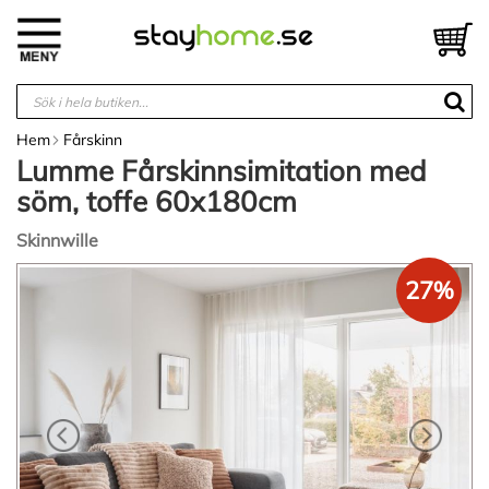
Hoppa
till
V
innehållet
Hem
Fårskinn
Lumme Fårskinnsimitation med
söm, toffe 60x180cm
Skinnwille
Hoppa
27%
till
slutet
av
bildgalleriet