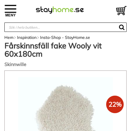
Hoppa
till
V
innehållet
Hem
Inspiration
Insta-Shop - StayHome.se
Fårskinnsfäll fake Wooly vit
60x180cm
Skinnwille
Hoppa
till
slutet
av
bildgalleriet
22%