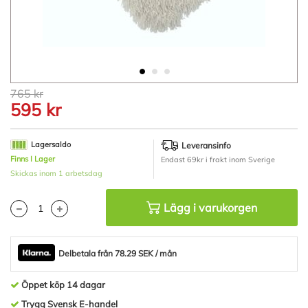
Hoppa
765 kr
till
595 kr
början
av
bildgalleriet
Lagersaldo
Leveransinfo
Finns I Lager
Endast 69kr i frakt inom Sverige
Skickas inom 1 arbetsdag
Lägg i varukorgen
Delbetala från 78.29 SEK / mån
Öppet köp 14 dagar
Trygg Svensk E-handel